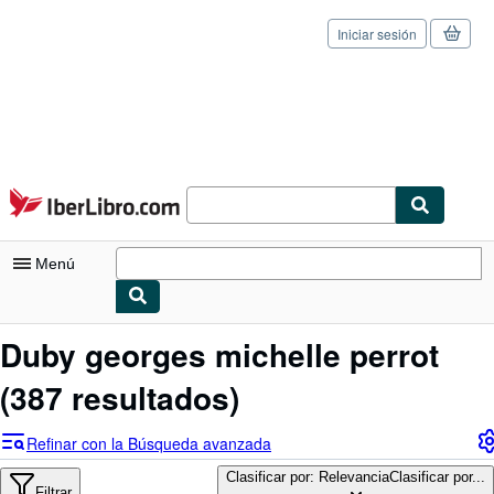
Iniciar sesión
Pasar al contenido principal
IberLibro.com
Menú
Mi cuenta
Duby georges michelle perrot
Consultar mis pedidos
(387 resultados)
Cerrar sesión
Refinar con la Búsqueda avanzada
Búsqueda avanzada
Clasificar por: Relevancia
Clasificar por...
Filtrar