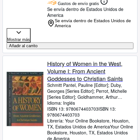
Gastos de envío gratis
Se envía dentro de Estados Unidos de
America
Se envía dentro de Estados Unidos de
America
Mostrar más
Añadir al carrito
History of Women in the West,
Volume I: From Ancient
Goddesses to Christian Saints
Schmitt Pantel, Pauline [Editor]
;
Duby,
Georges [Series Editor]
;
Perrot, Michelle
[Series Editor]
;
Goldhammer, Arthur
[Translator];
Idioma: Inglés
ISBN 13:
9780674403703
ISBN 13:
9780674403703
Librería:
Your Online Bookstore, Houston,
TX, Estados Unidos de America
Your Online
Bookstore
,
Houston, TX, Estados Unidos
de America