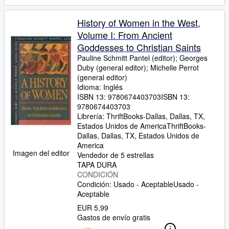
History of Women in the West,
Volume I: From Ancient
Goddesses to Christian Saints
Pauline Schmitt Pantel (editor)
;
Georges
Duby (general editor)
;
Michelle Perrot
(general editor)
Idioma: Inglés
ISBN 13:
9780674403703
ISBN 13:
9780674403703
Librería:
ThriftBooks-Dallas, Dallas, TX,
Estados Unidos de America
ThriftBooks-
Dallas
,
Dallas, TX, Estados Unidos de
America
Imagen del editor
Vendedor de 5 estrellas
TAPA DURA
CONDICIÓN
Condición: Usado - Aceptable
Usado -
Aceptable
EUR 5,99
Gastos de envío gratis