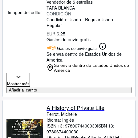
Vendedor de 5 estrellas
TAPA BLANDA
Imagen del editor
CONDICIÓN
Condición: Usado - Regular
Usado -
Regular
EUR 6,25
Gastos de envío gratis
Gastos de envío gratis
Se envía dentro de Estados Unidos de
America
Se envía dentro de Estados Unidos de
America
Mostrar más
Añadir al carrito
A History of Private Life
Perrot, Michelle
Idioma: Inglés
ISBN 13:
9780674400030
ISBN 13:
9780674400030
Librería:
ThriftBooks-Atlanta, AUSTELL,