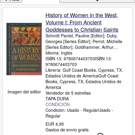
Colecciones
Libros antiguos
History of Women in the West,
Volume I: From Ancient
Arte y coleccionismo
Goddesses to Christian Saints
Vendedores
Schmitt Pantel, Pauline [Editor]
;
Duby,
Georges [Series Editor]
;
Perrot, Michelle
Comenzar a vender
[Series Editor]
;
Goldhammer, Arthur
[Translator];
Idioma: Inglés
Ayuda
ISBN 13:
9780674403703
ISBN 13:
CERRAR
9780674403703
Librería:
Gulf Coast Books, Cypress, TX,
Estados Unidos de America
Gulf Coast
Books
,
Cypress, TX, Estados Unidos de
America
Imagen del editor
Vendedor de 5 estrellas
TAPA DURA
CONDICIÓN
Condición: Usado - Regular
Usado -
Regular
EUR 4,95
Gastos de envío gratis