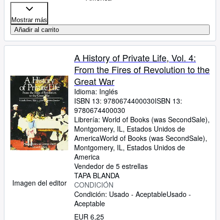
Mostrar más
Añadir al carrito
A History of Private Life, Vol. 4:
From the Fires of Revolution to the
Great War
Idioma: Inglés
ISBN 13:
9780674400030
ISBN 13:
9780674400030
Librería:
World of Books (was SecondSale),
Montgomery, IL, Estados Unidos de
America
World of Books (was SecondSale)
,
Montgomery, IL, Estados Unidos de
America
Vendedor de 5 estrellas
TAPA BLANDA
Imagen del editor
CONDICIÓN
Condición: Usado - Aceptable
Usado -
Aceptable
EUR 6,25