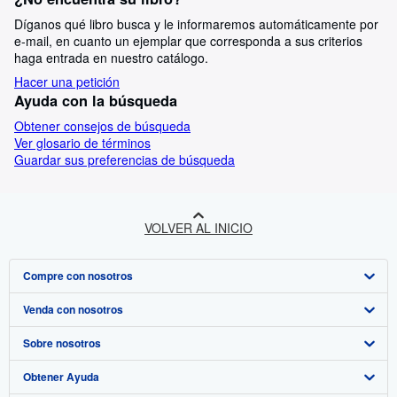
Díganos qué libro busca y le informaremos automáticamente por
e-mail, en cuanto un ejemplar que corresponda a sus criterios
haga entrada en nuestro catálogo.
Hacer una petición
Ayuda con la búsqueda
Obtener consejos de búsqueda
Ver glosario de términos
Guardar sus preferencias de búsqueda
VOLVER AL INICIO
Compre con nosotros
Venda con nosotros
Búsqueda avanzada
Sobre nosotros
Colecciones
Comenzar a vender
Obtener Ayuda
Mi cuenta
Únase a nuestro programa de afiliados
Sobre IberLibro