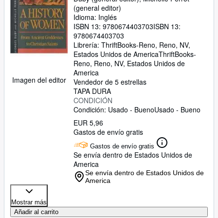
(general editor)
Idioma: Inglés
ISBN 13:
9780674403703
ISBN 13:
9780674403703
Librería:
ThriftBooks-Reno, Reno, NV,
Estados Unidos de America
ThriftBooks-
Reno
,
Reno, NV, Estados Unidos de
America
Imagen del editor
Vendedor de 5 estrellas
TAPA DURA
CONDICIÓN
Condición: Usado - Bueno
Usado - Bueno
EUR 5,96
Gastos de envío gratis
Gastos de envío gratis
Se envía dentro de Estados Unidos de
America
Se envía dentro de Estados Unidos de
America
Mostrar más
Añadir al carrito