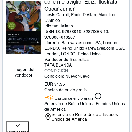
delle meraviglie. Ediz. illustrata.
Oscar Junior
Lewis Carroll, Paolo D'Altan, Masolino
D'Amico
Idioma: Italiano
ISBN 13:
9788804618287
ISBN 13:
9788804618287
Librería:
Rarewaves.com USA, London,
LONDO, Reino Unido
Rarewaves.com USA
,
London, LONDO, Reino Unido
Vendedor de 5 estrellas
TAPA BLANDA
Imagen del
CONDICIÓN
vendedor
Condición: Nuevo
Nuevo
EUR 34,35
Gastos de envío gratis
Gastos de envío gratis
Se envía de Reino Unido a Estados Unidos
de America
Se envía de Reino Unido a Estados
Unidos de America