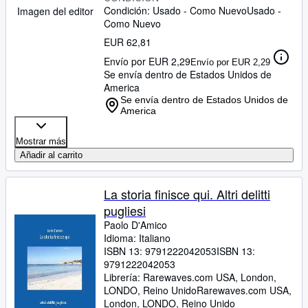
Condición: Usado - Como Nuevo
Usado -
Imagen del editor
Como Nuevo
EUR 62,81
Envío por EUR 2,29
Envío por EUR 2,29
Se envía dentro de Estados Unidos de
America
Se envía dentro de Estados Unidos de
America
Mostrar más
Añadir al carrito
La storia finisce qui. Altri delitti
pugliesi
Paolo D'Amico
Idioma: Italiano
ISBN 13:
9791222042053
ISBN 13:
9791222042053
Librería:
Rarewaves.com USA, London,
LONDO, Reino Unido
Rarewaves.com USA
,
London, LONDO, Reino Unido