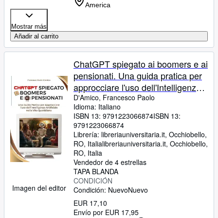
America
Mostrar más
Añadir al carrito
ChatGPT spiegato ai boomers e ai
pensionati. Una guida pratica per
approcciare l'uso dell'Intelligenza
Artificiale nella vita quotidiana
D'Amico, Francesco Paolo
Idioma: Italiano
ISBN 13:
9791223066874
ISBN 13:
9791223066874
Librería:
libreriauniversitaria.it, Occhiobello,
RO, Italia
libreriauniversitaria.it
,
Occhiobello,
RO, Italia
Vendedor de 4 estrellas
TAPA BLANDA
CONDICIÓN
Imagen del editor
Condición: Nuevo
Nuevo
EUR 17,10
Envío por EUR 17,95