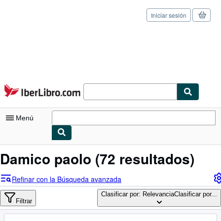
Iniciar sesión
Pasar al contenido principal
IberLibro.com
Menú
Mi cuenta
Damico paolo
(72 resultados)
Consultar mis pedidos
Refinar con la Búsqueda avanzada
Cerrar sesión
Clasificar por: Relevancia
Clasificar por...
Filtrar
Búsqueda avanzada