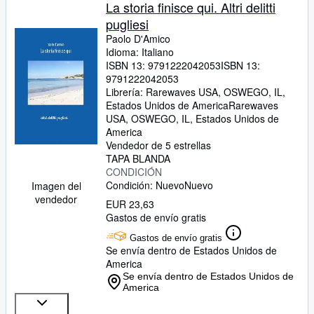
Colecciones
La storia finisce qui. Altri delitti
pugliesi
Libros antiguos
Paolo D'Amico
Arte y coleccionismo
Idioma: Italiano
ISBN 13:
9791222042053
ISBN 13:
Vendedores
9791222042053
Librería:
Rarewaves USA, OSWEGO, IL,
Comenzar a vender
Estados Unidos de America
Rarewaves
USA
,
OSWEGO, IL, Estados Unidos de
Ayuda
America
Vendedor de 5 estrellas
CERRAR
TAPA BLANDA
CONDICIÓN
Condición: Nuevo
Nuevo
Imagen del
vendedor
EUR 23,63
Gastos de envío gratis
Gastos de envío gratis
Se envía dentro de Estados Unidos de
America
Se envía dentro de Estados Unidos de
America