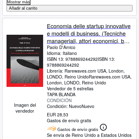
Mostrar más
Añadir al carrito
Economia delle startup innovative
e modelli di business. (Tecniche
manageriali, attori economici, best
practice)
Paolo D'Amico
Idioma: Italiano
ISBN 13:
9788869244292
ISBN 13:
9788869244292
Librería:
Rarewaves.com USA, London,
LONDO, Reino Unido
Rarewaves.com USA
,
London, LONDO, Reino Unido
Vendedor de 5 estrellas
TAPA BLANDA
CONDICIÓN
Imagen del
Condición: Nuevo
Nuevo
vendedor
EUR 28,53
Gastos de envío gratis
Gastos de envío gratis
Se envía de Reino Unido a Estados Unidos