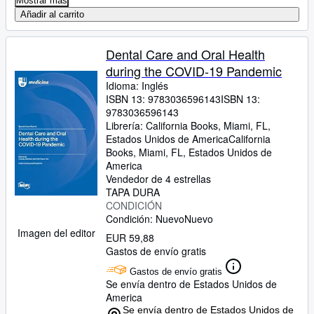
Mostrar más
Añadir al carrito
Dental Care and Oral Health
during the COVID-19 Pandemic
Idioma: Inglés
ISBN 13:
9783036596143
ISBN 13:
9783036596143
Librería:
California Books, Miami, FL,
Estados Unidos de America
California
Books
,
Miami, FL, Estados Unidos de
America
Vendedor de 4 estrellas
TAPA DURA
CONDICIÓN
Condición: Nuevo
Nuevo
Imagen del editor
EUR 59,88
Gastos de envío gratis
Gastos de envío gratis
Se envía dentro de Estados Unidos de
America
Se envía dentro de Estados Unidos de