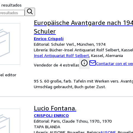
s resultados
Europäische Avantgarde nach 1945
Schuler
Enrico Crispoli
Editorial: Schuler Verl., München, 1974
Librería:
Bücher-Insel Antiquariat Rolf Selbert, Kasse
Insel Antiquariat Rolf Selbert
,
Kassel, Alemania
Contactar con el v
Vendedor de 4 estrellas
el editor
95 S. 60 große, farb. Tafeln mit Werken vers. Avantga
Umschlag gebraucht, Buch guter Zust.
Lucio Fontana.
CRISPOLI ENRICO
Editorial: Paris, Claude Tchou, 1970., 1970
TAPA BLANDA
Librería:
AUSONE, Bruxelles, Belgica
AUSONE
,
Bruxelle