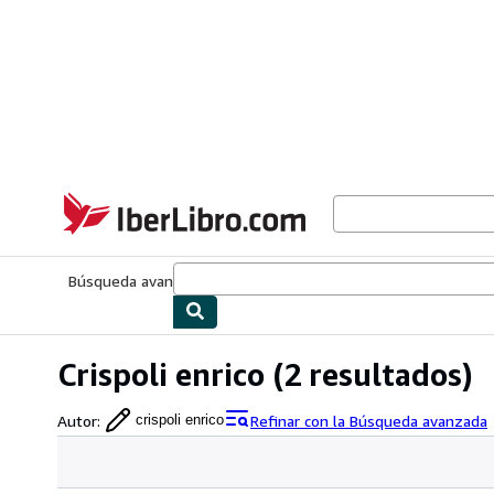
Pasar al contenido principal
IberLibro.com
Búsqueda avanzada
Colecciones
Libros antiguos
Arte y colecc
Crispoli enrico
(2 resultados)
Autor
:
Refinar con la Búsqueda avanzada
crispoli enrico