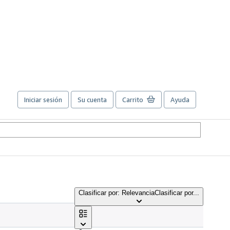
Iniciar sesión
Su cuenta
Carrito
Ayuda
Clasificar por: Relevancia
Clasificar por...