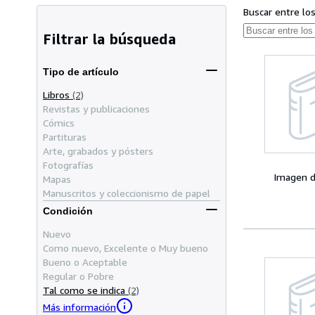
Buscar entre lo
Filtrar la búsqueda
Tipo de artículo
Libros
(2)
Revistas y publicaciones
Cómics
Partituras
Arte, grabados y pósters
Fotografías
Imagen d
Mapas
Manuscritos y coleccionismo de papel
Condición
Nuevo
Como nuevo, Excelente o Muy bueno
Bueno o Aceptable
Regular o Pobre
Tal como se indica
(2)
Más información