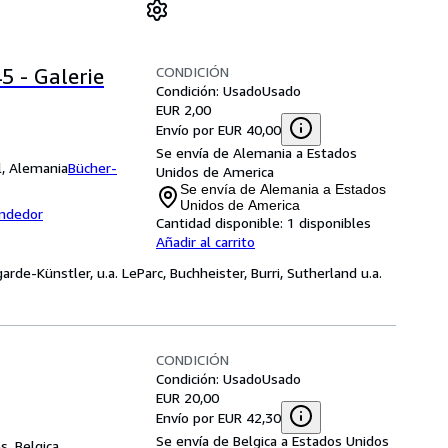
CONDICIÓN
 - Galerie
Condición: Usado
Usado
EUR 2,00
Envío por EUR 40,00
Se envía de Alemania a Estados
l, Alemania
Bücher-
Unidos de America
Se envía de Alemania a Estados
Unidos de America
endedor
Cantidad disponible:
1 disponibles
Añadir al carrito
rde-Künstler, u.a. LeParc, Buchheister, Burri, Sutherland u.a.
CONDICIÓN
Condición: Usado
Usado
EUR 20,00
Envío por EUR 42,30
Se envía de Belgica a Estados Unidos
s, Belgica