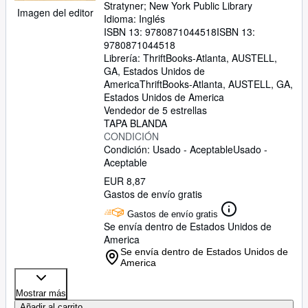
Stratyner
;
New York Public Library
Imagen del editor
Idioma: Inglés
ISBN 13:
9780871044518
ISBN 13:
9780871044518
Librería:
ThriftBooks-Atlanta, AUSTELL,
GA, Estados Unidos de
America
ThriftBooks-Atlanta
,
AUSTELL, GA,
Estados Unidos de America
Vendedor de 5 estrellas
TAPA BLANDA
CONDICIÓN
Condición: Usado - Aceptable
Usado -
Aceptable
EUR 8,87
Gastos de envío gratis
Gastos de envío gratis
Se envía dentro de Estados Unidos de
America
Se envía dentro de Estados Unidos de
America
Mostrar más
Añadir al carrito