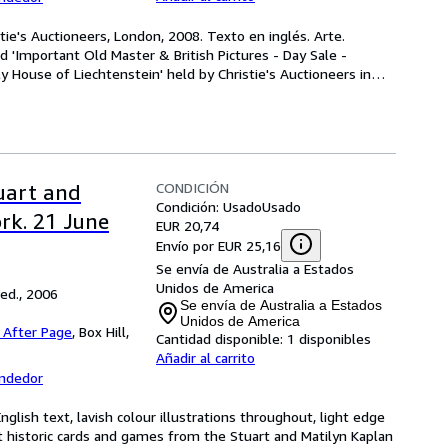
tie's Auctioneers, London, 2008. Texto en inglés. Arte. 
d 'Important Old Master & British Pictures - Day Sale - 
y House of Liechtenstein' held by Christie's Auctioneers in
…
CONDICIÓN
uart and
Condición: Usado
Usado
rk. 21 June
EUR 20,74
Envío por EUR 25,16
Se envía de Australia a Estados
Unidos de America
 ed., 2006
Se envía de Australia a Estados
Unidos de America
 After Page
,
Box Hill,
Cantidad disponible:
1 disponibles
Añadir al carrito
endedor
ish text, lavish colour illustrations throughout, light edge 
t historic cards and games from the Stuart and Matilyn Kaplan 