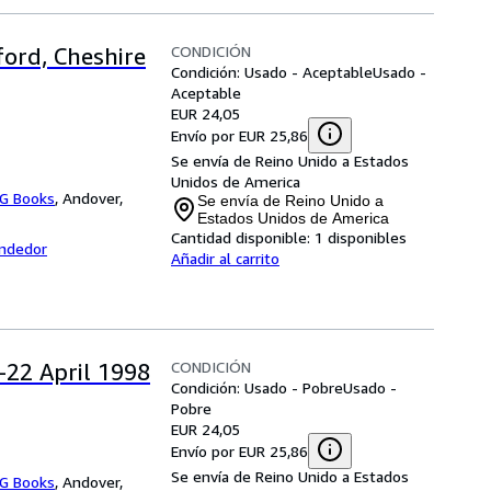
CONDICIÓN
ford, Cheshire
Condición: Usado - Aceptable
Usado -
Aceptable
EUR 24,05
Envío por EUR 25,86
Se envía de Reino Unido a Estados
Unidos de America
G Books
,
Andover,
Se envía de Reino Unido a
Estados Unidos de America
Cantidad disponible:
1 disponibles
endedor
Añadir al carrito
CONDICIÓN
-22 April 1998
Condición: Usado - Pobre
Usado -
Pobre
EUR 24,05
Envío por EUR 25,86
Se envía de Reino Unido a Estados
G Books
,
Andover,