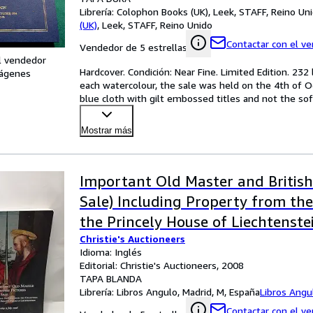
Librería:
Colophon Books (UK), Leek, STAFF, Reino Un
(UK)
,
Leek, STAFF, Reino Unido
Contactar con el v
Vendedor de 5 estrellas
l vendedor
Hardcover. Condición: Near Fine. Limited Edition. 232 
ágenes
each watercolour, the sale was held on the 4th of Oc
blue cloth with gilt embossed titles and not the so
Mostrar más
Important Old Master and British
Sale) Including Property from the
the Princely House of Liechtenstei
Christie's Auctioneers
Idioma: Inglés
Editorial: Christie's Auctioneers, 2008
TAPA BLANDA
Librería:
Libros Angulo, Madrid, M, España
Libros Angu
Contactar con el v