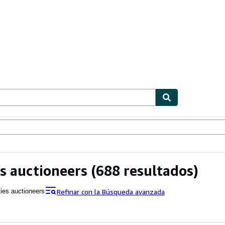
ionismo
Vendedores
Comenzar a vender
es auctioneers
(688 resultados)
Refinar con la Búsqueda avanzada
ties auctioneers