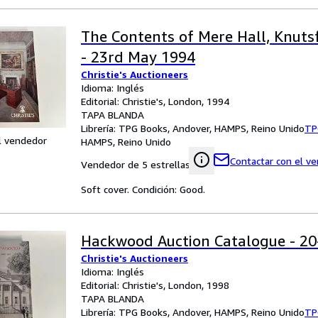
The Contents of Mere Hall, Knuts
- 23rd May 1994
Christie's Auctioneers
Idioma: Inglés
Editorial: Christie's, London, 1994
TAPA BLANDA
Librería:
TPG Books, Andover, HAMPS, Reino Unido
TP
l vendedor
HAMPS, Reino Unido
Contactar con el v
Vendedor de 5 estrellas
Soft cover. Condición: Good.
Hackwood Auction Catalogue - 20
Christie's Auctioneers
Idioma: Inglés
Editorial: Christie's, London, 1998
TAPA BLANDA
Librería:
TPG Books, Andover, HAMPS, Reino Unido
TP