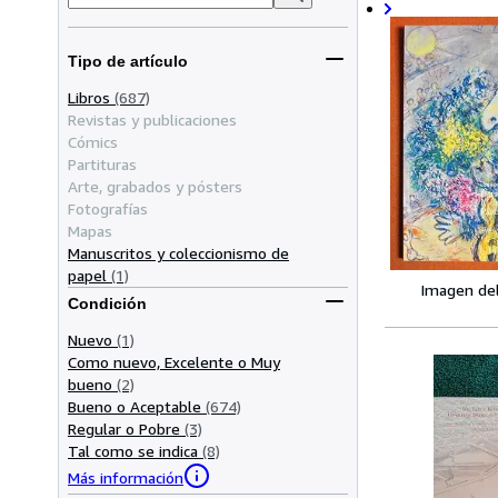
Tipo de artículo
Libros
(687)
Revistas y publicaciones
Cómics
Partituras
Arte, grabados y pósters
Fotografías
Mapas
Manuscritos y coleccionismo de
papel
(1)
Imagen de
Condición
Nuevo
(1)
Como nuevo, Excelente o Muy
bueno
(2)
Bueno o Aceptable
(674)
Regular o Pobre
(3)
Tal como se indica
(8)
Más información