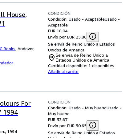
CONDICIÓN
ll House,
Condición: Usado - Aceptable
Usado -
71
Aceptable
EUR 18,04
Envío por EUR 25,86
Se envía de Reino Unido a Estados
G Books
,
Andover,
Unidos de America
Se envía de Reino Unido a
Estados Unidos de America
endedor
Cantidad disponible:
1 disponibles
Añadir al carrito
CONDICIÓN
olours For
Condición: Usado - Muy bueno
Usado -
" 1994
Muy bueno
EUR 33,67
Envío por EUR 30,65
don., 1994
Se envía de Reino Unido a Estados