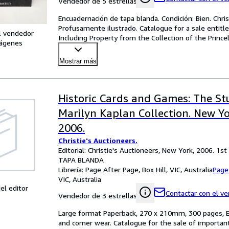
Vendedor de 5 estrellas
Encuadernación de tapa blanda. Condición: Bien. Chris
Profusamente ilustrado. Catalogue for a sale entitle
l vendedor
Including Property from the Collection of the Princel
ágenes
Mostrar más
Historic Cards and Games: The St
Marilyn Kaplan Collection. New Yo
2006.
Christie's Auctioneers.
Editorial: Christie's Auctioneers, New York, 2006. 1st
TAPA BLANDA
Librería:
Page After Page, Box Hill, VIC, Australia
Page
VIC, Australia
el editor
Contactar con el v
Vendedor de 3 estrellas
Large format Paperback, 270 x 210mm, 300 pages, Engl
and corner wear. Catalogue for the sale of importan