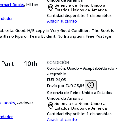
inmart Books
,
Milton
Se envía de Reino Unido a
Estados Unidos de America
Cantidad disponible:
1 disponibles
endedor
Añadir al carrito
cubierta: Good. H/B copy in Very Good Condition. The Book is
ith no Rips or Tears Evident. No Inscription. Free Postage
CONDICIÓN
Part I - 10th
Condición: Usado - Aceptable
Usado -
Aceptable
EUR 24,05
Envío por EUR 25,86
Se envía de Reino Unido a Estados
Unidos de America
G Books
,
Andover,
Se envía de Reino Unido a
Estados Unidos de America
Cantidad disponible:
1 disponibles
endedor
Añadir al carrito