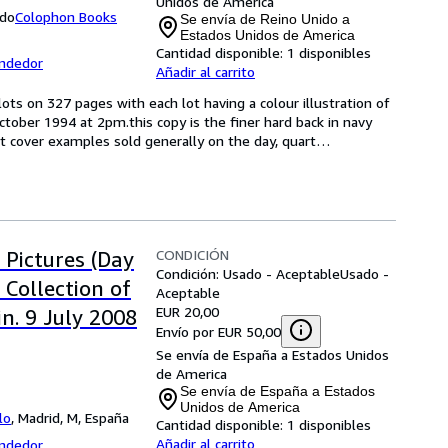
Unidos de America
ido
Colophon Books
Se envía de Reino Unido a
Estados Unidos de America
Cantidad disponible:
1 disponibles
endedor
Añadir al carrito
lots on 327 pages with each lot having a colour illustration of 
tober 1994 at 2pm.this copy is the finer hard back in navy 
ft cover examples sold generally on the day, quart
…
CONDICIÓN
 Pictures (Day
Condición: Usado - Aceptable
Usado -
 Collection of
Aceptable
EUR 20,00
n. 9 July 2008
Envío por EUR 50,00
Se envía de España a Estados Unidos
de America
Se envía de España a Estados
Unidos de America
lo
,
Madrid, M, España
Cantidad disponible:
1 disponibles
Añadir al carrito
endedor