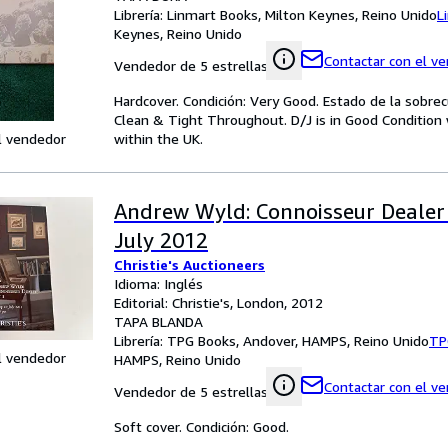
Librería:
Linmart Books, Milton Keynes, Reino Unido
L
Keynes, Reino Unido
Contactar con el v
Vendedor de 5 estrellas
Hardcover. Condición: Very Good. Estado de la sobre
Clean & Tight Throughout. D/J is in Good Condition w
l vendedor
within the UK.
Andrew Wyld: Connoisseur Dealer 
July 2012
Christie's Auctioneers
Idioma: Inglés
Editorial: Christie's, London, 2012
TAPA BLANDA
Librería:
TPG Books, Andover, HAMPS, Reino Unido
TP
l vendedor
HAMPS, Reino Unido
Contactar con el v
Vendedor de 5 estrellas
Soft cover. Condición: Good.