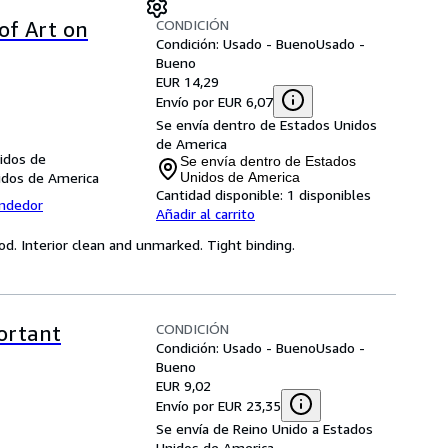
CONDICIÓN
of Art on
Condición: Usado - Bueno
Usado -
Bueno
EUR 14,29
Envío por EUR 6,07
Se envía dentro de Estados Unidos
de America
nidos de
Se envía dentro de Estados
nidos de America
Unidos de America
Cantidad disponible:
1 disponibles
endedor
Añadir al carrito
d. Interior clean and unmarked. Tight binding.
CONDICIÓN
ortant
Condición: Usado - Bueno
Usado -
Bueno
EUR 9,02
Envío por EUR 23,35
Se envía de Reino Unido a Estados
Unidos de America