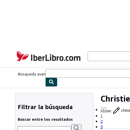
Pasar al contenido principal
IberLibro.com
Búsqueda avanzada
Colecciones
Libros antiguos
Arte y colecc
Christi
Filtrar la búsqueda
Autor
:
chris
1
Buscar entre los resultados
2
3