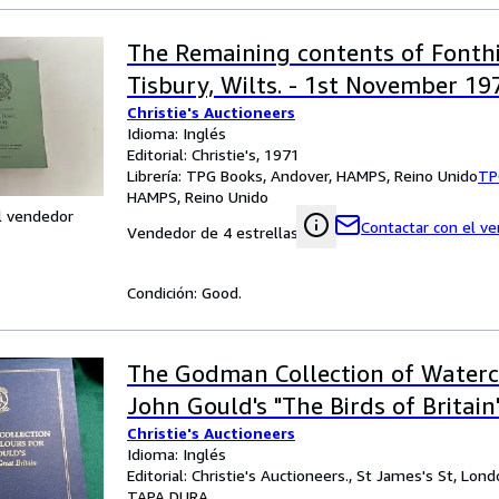
The Remaining contents of Fonthi
Tisbury, Wilts. - 1st November 19
Christie's Auctioneers
Idioma: Inglés
Editorial: Christie's, 1971
Librería:
TPG Books, Andover, HAMPS, Reino Unido
TP
HAMPS, Reino Unido
l vendedor
Contactar con el v
Vendedor de 4 estrellas
Condición: Good.
The Godman Collection of Waterc
John Gould's "The Birds of Britain
Christie's Auctioneers
Idioma: Inglés
Editorial: Christie's Auctioneers., St James's St, Lon
TAPA DURA