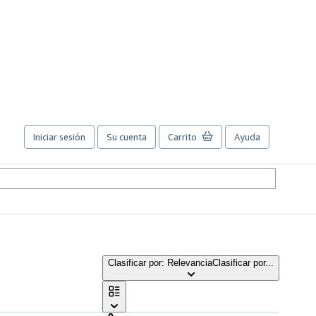
Iniciar sesión
Su cuenta
Carrito
Ayuda
Clasificar por: Relevancia
Clasificar por...