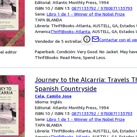
Editorial: Atlantic Monthly Press, 1994
ISBN 10 / ISBN 13:
0871133792
/
9780871133793
Serie:
Libro 1 de 1 - Winner of the Nobel Prize
TAPA BLANDA
Librería:
ThriftBooks-Atlanta, AUSTELL, GA, Estados
America
ThriftBooks-Atlanta
,
AUSTELL, GA, Estados 
Contactar con el v
Vendedor de 5 estrellas
Paperback. Condición: Very Good. No Jacket. May hav
el editor
ThriftBooks: Read More, Spend Less.
Journey to the Alcarria: Travels 
Spanish Countryside
Cela, Camilo Jose
Idioma: Inglés
Editorial: Atlantic Monthly Press, 1994
ISBN 10 / ISBN 13:
0871133792
/
9780871133793
Serie:
Libro 1 de 1 - Winner of the Nobel Prize
TAPA BLANDA
Librería:
ThriftBooks-Atlanta, AUSTELL, GA, Estados
America
ThriftBooks-Atlanta
,
AUSTELL, GA, Estados 