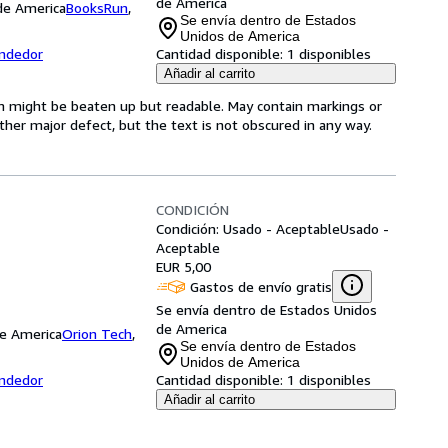
de America
 de America
BooksRun
,
Se envía dentro de Estados
Unidos de America
endedor
Cantidad disponible:
1 disponibles
Añadir al carrito
tem might be beaten up but readable. May contain markings or
 other major defect, but the text is not obscured in any way.
CONDICIÓN
Condición: Usado - Aceptable
Usado -
Aceptable
EUR 5,00
Gastos de envío gratis
Se envía dentro de Estados Unidos
de America
de America
Orion Tech
,
Se envía dentro de Estados
Unidos de America
endedor
Cantidad disponible:
1 disponibles
Añadir al carrito