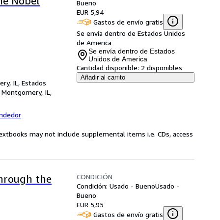
he Nobel
Bueno
EUR 5,94
Gastos de envío gratis
Se envía dentro de Estados Unidos
de America
Se envía dentro de Estados
Unidos de America
Cantidad disponible:
2 disponibles
Añadir al carrito
ry, IL, Estados
,
Montgomery, IL,
endedor
Textbooks may not include supplemental items i.e. CDs, access
CONDICIÓN
Through the
Condición: Usado - Bueno
Usado -
Bueno
EUR 5,95
Gastos de envío gratis