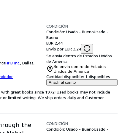
CONDICIÓN
Condición: Usado - Bueno
Usado -
Bueno
EUR 2,44
Envío por EUR 3,24
Se envía dentro de Estados Unidos
de America
ica
HPB Inc.
,
Dallas,
Se envía dentro de Estados
Unidos de America
endedor
Cantidad disponible:
1 disponibles
Añadir al carrito
s with great books since 1972! Used books may not include
or limited writing. We ship orders daily and Customer
CONDICIÓN
Through the
Condición: Usado - Bueno
Usado -