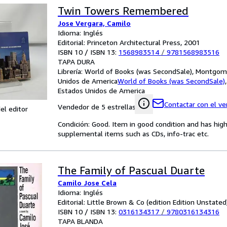
Twin Towers Remembered
Jose Vergara, Camilo
Idioma: Inglés
Editorial: Princeton Architectural Press, 2001
ISBN 10 / ISBN 13:
1568983514
/
9781568983516
TAPA DURA
Librería:
World of Books (was SecondSale), Montgome
Unidos de America
World of Books (was SecondSale)
Estados Unidos de America
Contactar con el v
Vendedor de 5 estrellas
el editor
Condición: Good. Item in good condition and has hig
supplemental items such as CDs, info-trac etc.
The Family of Pascual Duarte
Camilo Jose Cela
Idioma: Inglés
Editorial: Little Brown & Co (edition Edition Unstated
ISBN 10 / ISBN 13:
0316134317
/
9780316134316
TAPA BLANDA