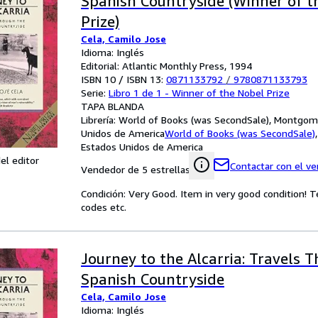
Spanish Countryside (Winner of t
Prize)
Cela, Camilo Jose
Idioma: Inglés
Editorial: Atlantic Monthly Press, 1994
ISBN 10 / ISBN 13:
0871133792
/
9780871133793
Serie:
Libro 1 de 1 - Winner of the Nobel Prize
TAPA BLANDA
Librería:
World of Books (was SecondSale), Montgome
Unidos de America
World of Books (was SecondSale)
Estados Unidos de America
el editor
Contactar con el v
Vendedor de 5 estrellas
Condición: Very Good. Item in very good condition! 
codes etc.
Journey to the Alcarria: Travels 
Spanish Countryside
Cela, Camilo Jose
Idioma: Inglés