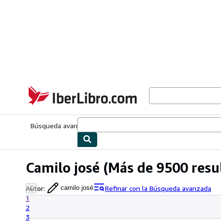
Pasar al contenido principal
IberLibro.com
Búsqueda avanzada
Colecciones
Libros antiguos
Arte y colecc
Camilo josé
(Más de 9500 resu
Autor
:
Refinar con la Búsqueda avanzada
camilo josé
1
2
3