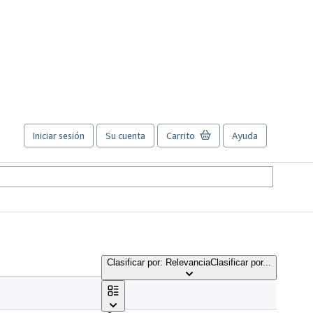
Iniciar sesión
Su cuenta
Carrito
Ayuda
Clasificar por: Relevancia
Clasificar por...