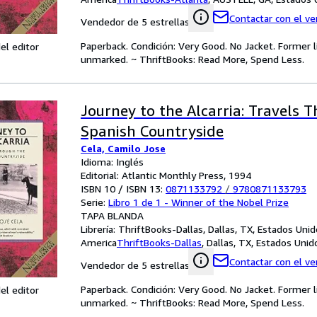
Contactar con el v
Vendedor de 5 estrellas
Paperback. Condición: Very Good. No Jacket. Former l
el editor
unmarked. ~ ThriftBooks: Read More, Spend Less.
Journey to the Alcarria: Travels 
Spanish Countryside
Cela, Camilo Jose
Idioma: Inglés
Editorial: Atlantic Monthly Press, 1994
ISBN 10 / ISBN 13:
0871133792
/
9780871133793
Serie:
Libro 1 de 1 - Winner of the Nobel Prize
TAPA BLANDA
Librería:
ThriftBooks-Dallas, Dallas, TX, Estados Uni
America
ThriftBooks-Dallas
,
Dallas, TX, Estados Uni
Contactar con el v
Vendedor de 5 estrellas
Paperback. Condición: Very Good. No Jacket. Former l
el editor
unmarked. ~ ThriftBooks: Read More, Spend Less.