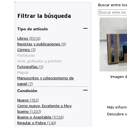
Buscar entre lo
Filtrar la búsqueda
Tipo de artículo
Libros
(9516)
Revistas y publicaciones
(9)
Cómics
(3)
Partituras
Arte, grabados y pósters
Fotografías
(1)
Mapas
Imagen d
Manuscritos y coleccionismo de
papel
(7)
Condición
Nuevo
(782)
Como nuevo, Excelente o Muy
Más inform
bueno
(1207)
Descubre s
Bueno o Aceptable
(3726)
Regular o Pobre
(140)