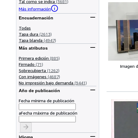
Tal como se indica
(3681)
Más información
Encuadernación
Todas
Tapa dura
(2613)
Tapa blanda
(4947)
Más atributos
Primera edición
(885)
Firmado
(71)
Imagen d
Sobrecubierta
(1262)
Con imágenes
(4687)
No impresión bajo demanda
(9441)
Año de publicación
Fecha mínima de publicación
a
Fecha máxima de publicación
Idioma