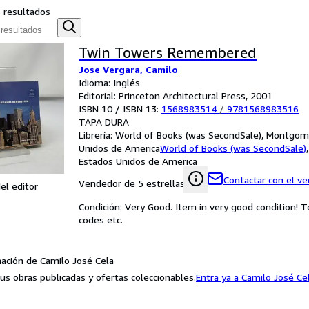
s resultados
Twin Towers Remembered
Jose Vergara, Camilo
Idioma: Inglés
Editorial: Princeton Architectural Press, 2001
ISBN 10 / ISBN 13:
1568983514
/
9781568983516
TAPA DURA
Librería:
World of Books (was SecondSale), Montgome
Unidos de America
World of Books (was SecondSale)
Estados Unidos de America
Contactar con el v
Vendedor de 5 estrellas
el editor
Condición: Very Good. Item in very good condition! 
codes etc.
ación de Camilo José Cela
us obras publicadas y ofertas coleccionables.
Entra ya a Camilo José Ce