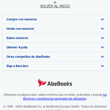
VOLVER AL INICIO
Compre con nosotros
Venda con nosotros
Búsqueda avanzada
Sobre nosotros
Colecciones
Comenzar a vender
Obtener Ayuda
Mi cuenta
Únase a nuestro programa de afiliados
Sobre IberLibro
Otras compañías de AbeBooks
Mis pedidos
Recomiende un vendedor
Medios
Preguntas frecuentes y guías
Siga a IberLibro
Ver carrito
Empleo
Atención al Cliente
AbeBooks.com
Política de Privacidad
AbeBooks.co.uk
Preferencias de cookies
AbeBooks.de
Aviso de cookies
AbeBooks.fr
Utilizando la página web, usted confirma que ha leído, entendido y acepta
los
términos y condiciones generales de utilización
.
Accesibilidad
AbeBooks.it
© 1996 - 2026 AbeBooks Inc. & AbeBooks Europe GmbH. Todos los derechos