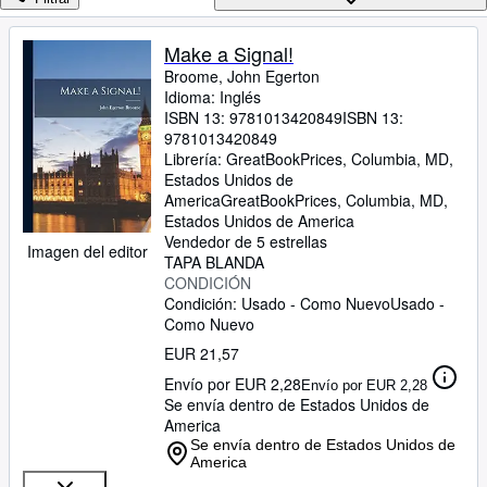
Colecciones
Libros antiguos
Make a Signal!
Broome, John Egerton
Arte y coleccionismo
Idioma: Inglés
Vendedores
ISBN 13:
9781013420849
ISBN 13:
9781013420849
Comenzar a vender
Librería:
GreatBookPrices, Columbia, MD,
Estados Unidos de
Ayuda
America
GreatBookPrices
,
Columbia, MD,
Estados Unidos de America
CERRAR
Vendedor de 5 estrellas
Imagen del editor
TAPA BLANDA
CONDICIÓN
Condición: Usado - Como Nuevo
Usado -
Como Nuevo
EUR 21,57
Envío por EUR 2,28
Envío por EUR 2,28
Se envía dentro de Estados Unidos de
America
Se envía dentro de Estados Unidos de
America