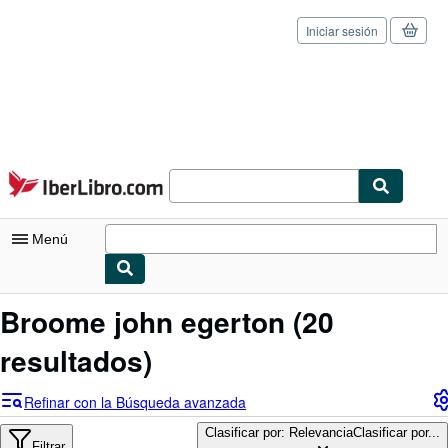
Iniciar sesión
Pasar al contenido principal
IberLibro.com
Menú
Mi cuenta
Broome john egerton
(20
Consultar mis pedidos
resultados)
Cerrar sesión
Refinar con la Búsqueda avanzada
Búsqueda avanzada
Clasificar por: Relevancia
Clasificar por...
Filtrar