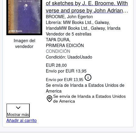
of sketches by J. E. Broome. With
verse and prose by John Adrian
Ross
BROOME, John Egerton
Librería:
MW Books Ltd., Galway,
Irlanda
MW Books Ltd.
,
Galway, Irlanda
Vendedor de 5 estrellas
TAPA DURA
Imagen del
PRIMERA EDICIÓN
vendedor
CONDICIÓN
Condición: Usado
Usado
EUR 28,00
Envío por EUR 13,95
Envío por EUR 13,95
Se envía de Irlanda a Estados Unidos de
America
Se envía de Irlanda a Estados Unidos
de America
Mostrar más
Añadir al carrito