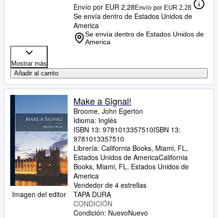
Envío por EUR 2,28
Envío por EUR 2,28
Se envía dentro de Estados Unidos de
America
Se envía dentro de Estados Unidos de
America
Mostrar más
Añadir al carrito
Make a Signal!
Broome, John Egerton
Idioma: Inglés
ISBN 13:
9781013357510
ISBN 13:
9781013357510
Librería:
California Books, Miami, FL,
Estados Unidos de America
California
Books
,
Miami, FL, Estados Unidos de
America
Vendedor de 4 estrellas
TAPA DURA
Imagen del editor
CONDICIÓN
Condición: Nuevo
Nuevo