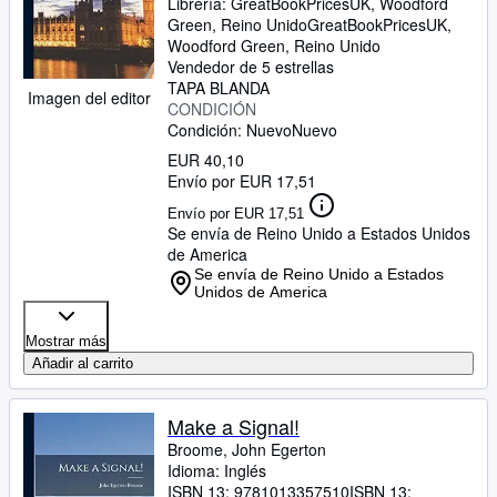
Librería:
GreatBookPricesUK, Woodford
Green, Reino Unido
GreatBookPricesUK
,
Woodford Green, Reino Unido
Vendedor de 5 estrellas
TAPA BLANDA
Imagen del editor
CONDICIÓN
Condición: Nuevo
Nuevo
EUR 40,10
Envío por EUR 17,51
Envío por EUR 17,51
Se envía de Reino Unido a Estados Unidos
de America
Se envía de Reino Unido a Estados
Unidos de America
Mostrar más
Añadir al carrito
Make a Signal!
Broome, John Egerton
Idioma: Inglés
ISBN 13:
9781013357510
ISBN 13: