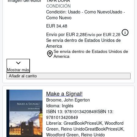
TAPA DURA
Imagen del editor
CONDICIÓN
Condición: Usado - Como Nuevo
Usado -
Como Nuevo
EUR 34,48
Envío por EUR 2,28
Envío por EUR 2,28
Se envía dentro de Estados Unidos de
America
Se envía dentro de Estados Unidos de
America
Mostrar más
Añadir al carrito
Make a Signal!
Broome, John Egerton
Idioma: Inglés
ISBN 13:
9781013420849
ISBN 13:
9781013420849
Librería:
GreatBookPricesUK, Woodford
Green, Reino Unido
GreatBookPricesUK
,
Woodford Green, Reino Unido