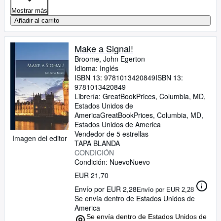
Mostrar más
Añadir al carrito
Make a Signal!
Broome, John Egerton
Idioma: Inglés
ISBN 13:
9781013420849
ISBN 13:
9781013420849
Librería:
GreatBookPrices, Columbia, MD,
Estados Unidos de
America
GreatBookPrices
,
Columbia, MD,
Estados Unidos de America
Vendedor de 5 estrellas
Imagen del editor
TAPA BLANDA
CONDICIÓN
Condición: Nuevo
Nuevo
EUR 21,70
Envío por EUR 2,28
Envío por EUR 2,28
Se envía dentro de Estados Unidos de
America
Se envía dentro de Estados Unidos de