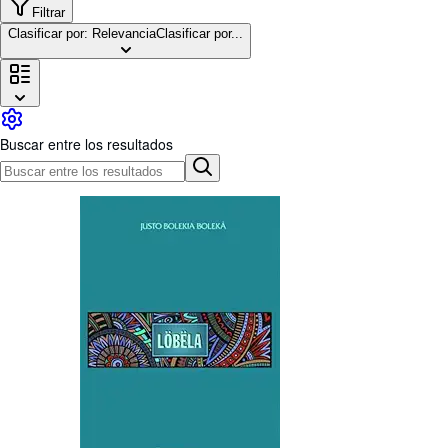
Colecciones
Filtrar
Clasificar por: Relevancia
Clasificar por...
Libros antiguos
Arte y coleccionismo
Vendedores
Comenzar a vender
Buscar entre los resultados
Ayuda
CERRAR