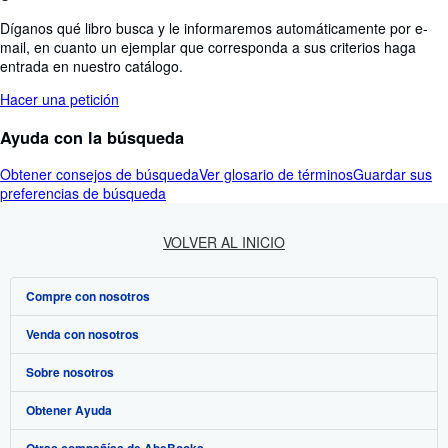
Díganos qué libro busca y le informaremos automáticamente por e-
mail, en cuanto un ejemplar que corresponda a sus criterios haga
entrada en nuestro catálogo.
Hacer una petición
Ayuda con la búsqueda
Obtener consejos de búsqueda
Ver glosario de términos
Guardar sus
preferencias de búsqueda
VOLVER AL INICIO
Compre con nosotros
Venda con nosotros
Búsqueda avanzada
Sobre nosotros
Colecciones
Comenzar a vender
Obtener Ayuda
Mi cuenta
Únase a nuestro programa de afiliados
Sobre IberLibro
Otras compañías de AbeBooks