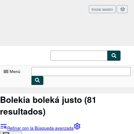
Iniciar sesión
Pasar al contenido principal
IberLibro.com
Menú
Mi cuenta
Bolekia boleká justo
(81
Consultar mis pedidos
resultados)
Cerrar sesión
Búsqueda avanzada
Refinar con la Búsqueda avanzada