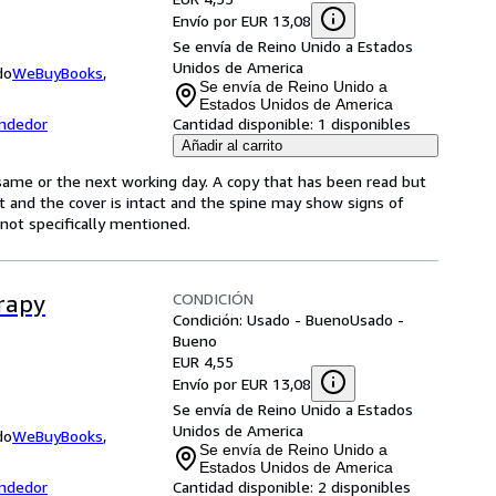
Envío por EUR 13,08
Se envía de Reino Unido a Estados
Unidos de America
do
WeBuyBooks
,
Se envía de Reino Unido a
Estados Unidos de America
endedor
Cantidad disponible:
1 disponibles
Añadir al carrito
same or the next working day. A copy that has been read but
ct and the cover is intact and the spine may show signs of
ot specifically mentioned.
CONDICIÓN
rapy
Condición: Usado - Bueno
Usado -
Bueno
EUR 4,55
Envío por EUR 13,08
Se envía de Reino Unido a Estados
Unidos de America
do
WeBuyBooks
,
Se envía de Reino Unido a
Estados Unidos de America
endedor
Cantidad disponible:
2 disponibles