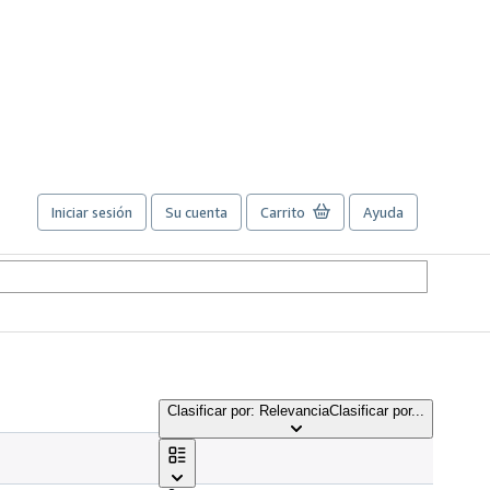
Iniciar sesión
Su cuenta
Carrito
Ayuda
Clasificar por: Relevancia
Clasificar por...