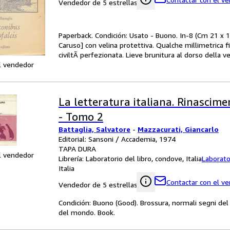
Vendedor de 5 estrellas
Paperback. Condición: Usato - Buono. In-8 (Cm 21 x 15)
Caruso] con velina protettiva. Qualche millimetrica fi
civiltÃ perfezionata. Lieve brunitura al dorso della 
l vendedor
La letteratura italiana. Rinascim
- Tomo 2
Battaglia, Salvatore
-
Mazzacurati, Giancarlo
Editorial: Sansoni / Accademia, 1974
TAPA DURA
l vendedor
Librería:
Laboratorio del libro, condove, Italia
Laborator
Italia
Contactar con el v
Vendedor de 5 estrellas
Condición: Buono (Good). Brossura, normali segni del 
del mondo. Book.