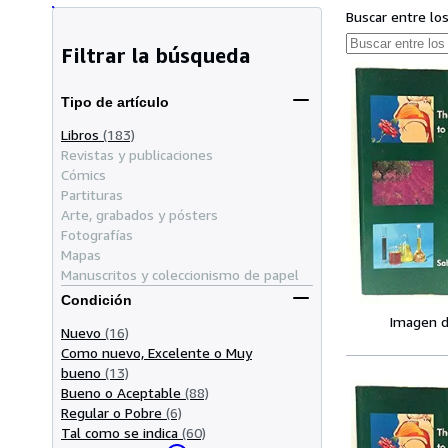
Buscar entre lo
Filtrar la búsqueda
Tipo de artículo
Libros
(183)
Revistas y publicaciones
Cómics
Partituras
Arte, grabados y pósters
Fotografías
Mapas
Manuscritos y coleccionismo de papel
Condición
Imagen d
Nuevo
(16)
Como nuevo, Excelente o Muy
bueno
(13)
Bueno o Aceptable
(88)
Regular o Pobre
(6)
Tal como se indica
(60)