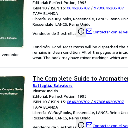
Editorial: Perfect Potion, 1995
ISBN 10 / ISBN 13:
0646206702
/
9780646206707
TAPA BLANDA
Librería:
WeBuyBooks, Rossendale, LANCS, Reino Uni
Rossendale, LANCS, Reino Unido
Contactar con el v
Vendedor de 5 estrellas
Condición: Good. Most items will be dispatched the 
remains in clean condition. All of the pages are inta
l vendedor
wear. The book may have minor markings which are n
The Complete Guide to Aromathe
Battaglia, Salvatore
Idioma: Inglés
Editorial: Perfect Potion, 1995
ISBN 10 / ISBN 13:
0646206702
/
9780646206707
TAPA BLANDA
Librería:
WeBuyBooks, Rossendale, LANCS, Reino Uni
Rossendale, LANCS, Reino Unido
Contactar con el v
Vendedor de 5 estrellas