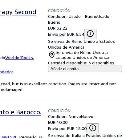
CONDICIÓN
rapy Second
Condición: Usado - Bueno
Usado -
Bueno
EUR 32,22
Envío por EUR 6,54
Se envía de Reino Unido a Estados
Unidos de America
Se envía de Reino Unido a
ido
WorldofBooks
,
Estados Unidos de America
Cantidad disponible:
3 disponibles
Añadir al carrito
endedor
ead, but is in excellent condition. Pages are intact and not
s undamaged.
CONDICIÓN
nto e Barocco.
Condición: Nuevo
Nuevo
EUR 10,00
Envío por EUR 18,00
Se envía de Italia a Estados Unidos de
LIBRI SRL
,
Reggello, FI,