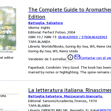
The Complete Guide to Aromathe
Edition
Battaglia, Salvatore
Idioma: Inglés
Editorial: Perfect Potion, 2004
ISBN 10 / ISBN 13:
0646428969
/
9780646428963
TAPA BLANDA
Librería:
WorldofBooks, Goring-By-Sea, WS, Reino Un
Goring-By-Sea, WS, Reino Unido
el editor
Contactar con el v
Vendedor de 5 estrellas
Paperback. Condición: Very Good. The book has been r
marred by notes or highlighting. The spine remain
La letteratura italiana. Rinascime
Battaglia,Salvatore. Mazzacurati,Giancarlo.
Editorial: Sansoni/Accademia, Firenze,, 1974
TAPA BLANDA
Librería:
FIRENZELIBRI SRL, Reggello, FI, Italia
FIRENZE