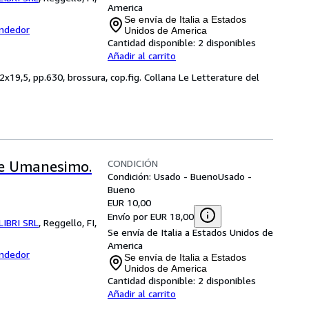
America
Se envía de Italia a Estados
endedor
Unidos de America
Cantidad disponible:
2 disponibles
Añadir al carrito
19,5, pp.630, brossura, cop.fig. Collana Le Letterature del
CONDICIÓN
o e Umanesimo.
Condición: Usado - Bueno
Usado -
Bueno
EUR 10,00
Envío por EUR 18,00
LIBRI SRL
,
Reggello, FI,
Se envía de Italia a Estados Unidos de
America
endedor
Se envía de Italia a Estados
Unidos de America
Cantidad disponible:
2 disponibles
Añadir al carrito