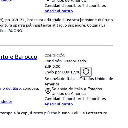
Unidos de America
Cantidad disponible:
1 disponibles
Añadir al carrito
, pp. XVI-71 , brossura editoriale illustrata [Incisione di Bruno
oritura sparsa piÃ insistente al taglio superiore. Collana La
velina. BUONO.
CONDICIÓN
ento e Barocco
Condición: Usado
Usado
EUR 5,00
Envío por EUR 17,00
Se envía de Italia a Estados Unidos de
America
io del libro
,
condove,
Se envía de Italia a Estados
Unidos de America
Cantidad disponible:
1 disponibles
endedor
Añadir al carrito
tempo alla cop., il resto più che buono. Coll. Le Letterature