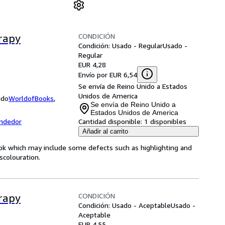
CONDICIÓN
rapy
Condición: Usado - Regular
Usado -
Regular
EUR 4,28
Envío por EUR 6,54
Se envía de Reino Unido a Estados
Unidos de America
ido
WorldofBooks
,
Se envía de Reino Unido a
Estados Unidos de America
endedor
Cantidad disponible:
1 disponibles
Añadir al carrito
book which may include some defects such as highlighting and
colouration.
CONDICIÓN
rapy
Condición: Usado - Aceptable
Usado -
Aceptable
EUR 4,55