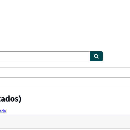
ionismo
Vendedores
Comenzar a vender
tados)
ada