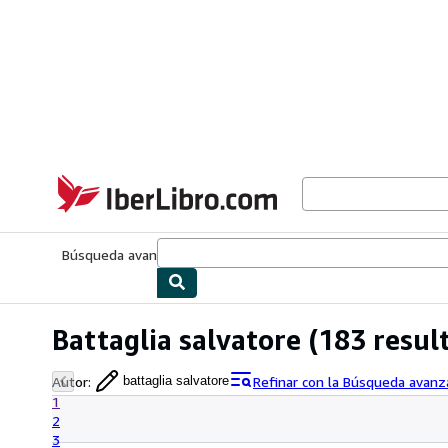
Pasar al contenido principal
IberLibro.com
Búsqueda avanzada
Colecciones
Libros antiguos
Arte y colecc
Battaglia salvatore
(183 resul
Autor
:
Refinar con la Búsqueda avanz
battaglia salvatore
1
2
3