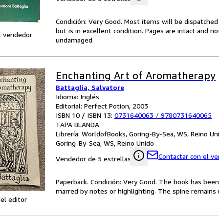
Condición: Very Good. Most items will be dispatched
but is in excellent condition. Pages are intact and 
l vendedor
undamaged.
Enchanting Art of Aromatherapy
Battaglia, Salvatore
Idioma: Inglés
Editorial: Perfect Potion, 2003
ISBN 10 / ISBN 13:
0731640063
/
9780731640065
TAPA BLANDA
Librería:
WorldofBooks, Goring-By-Sea, WS, Reino Un
Goring-By-Sea, WS, Reino Unido
Contactar con el v
Vendedor de 5 estrellas
Paperback. Condición: Very Good. The book has been r
marred by notes or highlighting. The spine remain
el editor