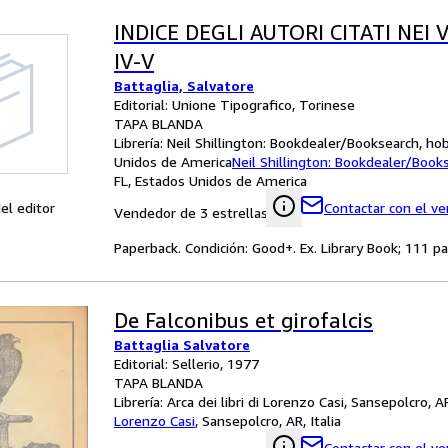
INDICE DEGLI AUTORI CITATI NEI VO
IV-V
Battaglia, Salvatore
Editorial: Unione Tipografico, Torinese
TAPA BLANDA
Librería:
Neil Shillington: Bookdealer/Booksearch, ho
Unidos de America
Neil Shillington: Bookdealer/Book
FL, Estados Unidos de America
el editor
Contactar con el v
Vendedor de 3 estrellas
Paperback. Condición: Good+. Ex. Library Book; 111 p
De Falconibus et girofalcis
Battaglia Salvatore
Editorial: Sellerio, 1977
TAPA BLANDA
Librería:
Arca dei libri di Lorenzo Casi, Sansepolcro, AR
Lorenzo Casi
,
Sansepolcro, AR, Italia
Contactar con el v