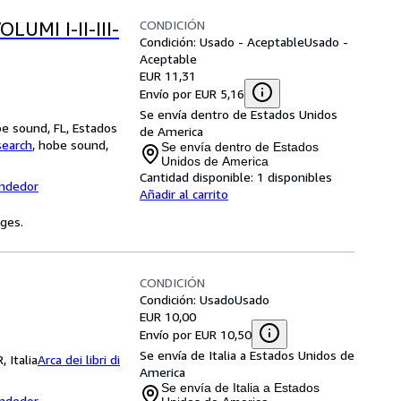
CONDICIÓN
LUMI I-II-III-
Condición: Usado - Aceptable
Usado -
Aceptable
EUR 11,31
Envío por EUR 5,16
Se envía dentro de Estados Unidos
be sound, FL, Estados
de America
search
,
hobe sound,
Se envía dentro de Estados
Unidos de America
Cantidad disponible:
1 disponibles
endedor
Añadir al carrito
ages.
CONDICIÓN
Condición: Usado
Usado
EUR 10,00
Envío por EUR 10,50
Se envía de Italia a Estados Unidos de
, Italia
Arca dei libri di
America
Se envía de Italia a Estados
endedor