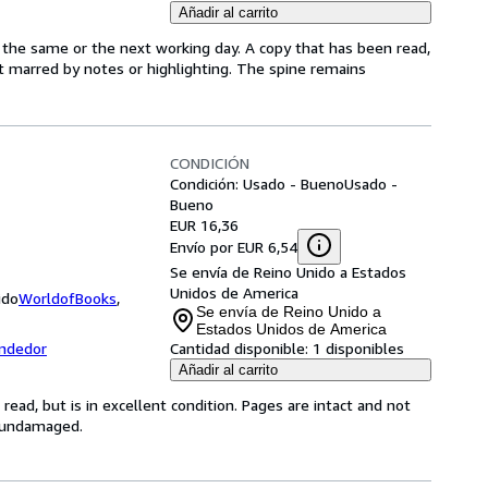
Añadir al carrito
 the same or the next working day. A copy that has been read,
not marred by notes or highlighting. The spine remains
CONDICIÓN
Condición: Usado - Bueno
Usado -
Bueno
EUR 16,36
Envío por EUR 6,54
Se envía de Reino Unido a Estados
Unidos de America
ido
WorldofBooks
,
Se envía de Reino Unido a
Estados Unidos de America
endedor
Cantidad disponible:
1 disponibles
Añadir al carrito
ead, but is in excellent condition. Pages are intact and not
s undamaged.