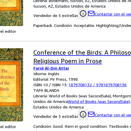
Librería:
Bookmans, tucson, AZ, Estados Unidos de A
tucson, AZ, Estados Unidos de America
Contactar con el v
Vendedor de 5 estrellas
Paperback. Condición: Acceptable. Highlighting/Unde
el editor
Conference of the Birds: A Philos
Religious Poem in Prose
Farid Al-Din Attar
Idioma: Inglés
Editorial: Pir Press, 1998
ISBN 10 / ISBN 13:
1879708132
/
9781879708136
TAPA BLANDA
Librería:
World of Books (was SecondSale), Montgome
Unidos de America
World of Books (was SecondSale)
Estados Unidos de America
Contactar con el v
Vendedor de 5 estrellas
Condición: Good. Item in good condition. Textbooks 
el editor