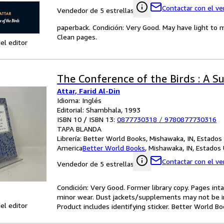
Contactar con el v
Vendedor de 5 estrellas
paperback. Condición: Very Good. May have light to
Clean pages.
el editor
The Conference of the Birds : A Su
Attar, Farid Al-Din
Idioma: Inglés
Editorial: Shambhala, 1993
ISBN 10 / ISBN 13:
0877730318
/
9780877730316
TAPA BLANDA
Librería:
Better World Books, Mishawaka, IN, Estados
America
Better World Books
,
Mishawaka, IN, Estados
Contactar con el v
Vendedor de 5 estrellas
Condición: Very Good. Former library copy. Pages inta
minor wear. Dust jackets/supplements may not be inc
el editor
Product includes identifying sticker. Better World B