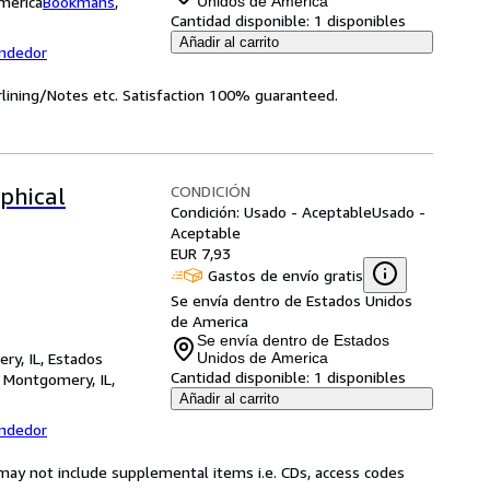
merica
Bookmans
,
Unidos de America
Cantidad disponible:
1 disponibles
Añadir al carrito
endedor
rlining/Notes etc. Satisfaction 100% guaranteed.
CONDICIÓN
ophical
Condición: Usado - Aceptable
Usado -
Aceptable
EUR 7,93
Gastos de envío gratis
Se envía dentro de Estados Unidos
de America
Se envía dentro de Estados
ry, IL, Estados
Unidos de America
Cantidad disponible:
1 disponibles
,
Montgomery, IL,
Añadir al carrito
endedor
may not include supplemental items i.e. CDs, access codes