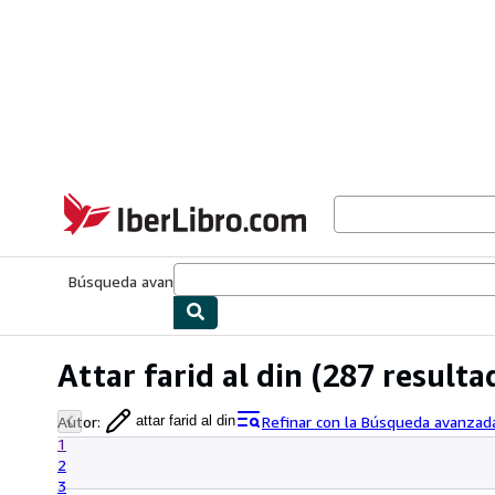
Pasar al contenido principal
IberLibro.com
Búsqueda avanzada
Colecciones
Libros antiguos
Arte y colecc
Attar farid al din
(287 resulta
Autor
:
Refinar con la Búsqueda avanzad
attar farid al din
1
2
3