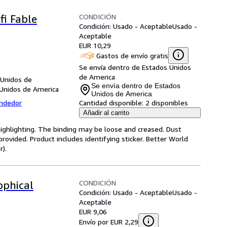
CONDICIÓN
fi Fable
Condición: Usado - Aceptable
Usado -
Aceptable
EUR 10,29
Gastos de envío gratis
Se envía dentro de Estados Unidos
de America
 Unidos de
Se envía dentro de Estados
 Unidos de America
Unidos de America
endedor
Cantidad disponible:
2 disponibles
Añadir al carrito
highlighting. The binding may be loose and creased. Dust
ovided. Product includes identifying sticker. Better World
).
CONDICIÓN
ophical
Condición: Usado - Aceptable
Usado -
Aceptable
EUR 9,06
Envío por EUR 2,29