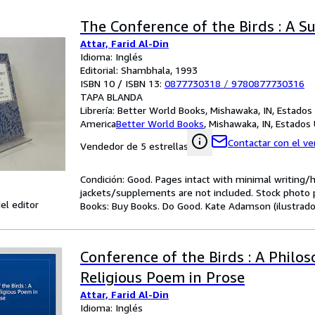
The Conference of the Birds : A Su
Attar, Farid Al-Din
Idioma: Inglés
Editorial: Shambhala, 1993
ISBN 10 / ISBN 13:
0877730318
/
9780877730316
TAPA BLANDA
Librería:
Better World Books, Mishawaka, IN, Estados
America
Better World Books
,
Mishawaka, IN, Estados
Contactar con el v
Vendedor de 5 estrellas
Condición: Good. Pages intact with minimal writing/
jackets/supplements are not included. Stock photo pr
el editor
Books: Buy Books. Do Good. Kate Adamson (ilustrador
Conference of the Birds : A Philos
Religious Poem in Prose
Attar, Farid Al-Din
Idioma: Inglés