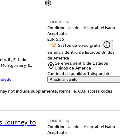
CONDICIÓN
Condición: Usado - Aceptable
Usado -
Aceptable
EUR 5,35
Gastos de envío gratis
Se envía dentro de Estados Unidos
de America
ry, IL, Estados
Se envía dentro de Estados
,
Montgomery, IL,
Unidos de America
Cantidad disponible:
1 disponibles
endedor
Añadir al carrito
may not include supplemental items i.e. CDs, access codes
CONDICIÓN
's Journey to
Condición: Usado - Aceptable
Usado -
Aceptable