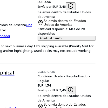
EUR 3,56
Envío por EUR 3,46
Se envía dentro de Estados Unidos
de America
Se envía dentro de Estados
nidos de America
One
Unidos de America
Cantidad disponible:
Más de 20
rica
disponibles
endedor
Añadir al carrito
r next business day! UPS shipping available (Priority Mail for
g and/or highlighting. Used books may not include working
CONDICIÓN
ophical
Condición: Usado - Regular
Usado -
Regular
EUR 4,34
Envío por EUR 3,46
Se envía dentro de Estados Unidos
de America
Se envía dentro de Estados