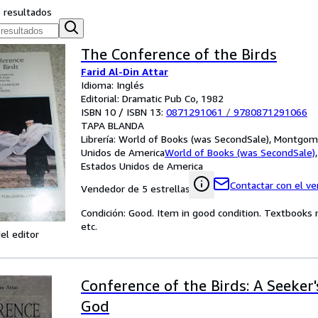
s resultados
The Conference of the Birds
Farid Al-Din Attar
Idioma: Inglés
Editorial: Dramatic Pub Co, 1982
ISBN 10 / ISBN 13:
0871291061
/
9780871291066
TAPA BLANDA
Librería:
World of Books (was SecondSale), Montgome
Unidos de America
World of Books (was SecondSale)
Estados Unidos de America
Contactar con el v
Vendedor de 5 estrellas
Condición: Good. Item in good condition. Textbooks 
etc.
el editor
Conference of the Birds: A Seeker
God