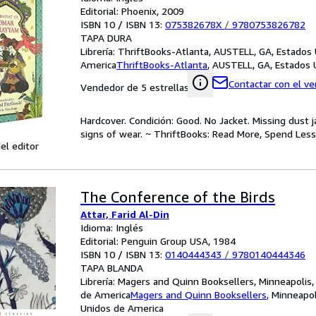
Editorial: Phoenix, 2009
ISBN 10 / ISBN 13:
075382678X
/
9780753826782
TAPA DURA
Librería:
ThriftBooks-Atlanta, AUSTELL, GA, Estados
America
ThriftBooks-Atlanta
,
AUSTELL, GA, Estados 
Contactar con el v
Vendedor de 5 estrellas
Hardcover. Condición: Good. No Jacket. Missing dust
signs of wear. ~ ThriftBooks: Read More, Spend Less
el editor
The Conference of the Birds
Attar, Farid Al-Din
Idioma: Inglés
Editorial: Penguin Group USA, 1984
ISBN 10 / ISBN 13:
0140444343
/
9780140444346
TAPA BLANDA
Librería:
Magers and Quinn Booksellers, Minneapolis,
de America
Magers and Quinn Booksellers
,
Minneapol
Unidos de America