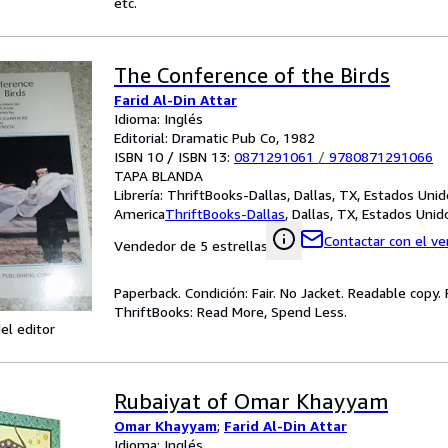
etc.
The Conference of the Birds
Farid Al-Din Attar
Idioma: Inglés
Editorial: Dramatic Pub Co, 1982
ISBN 10 / ISBN 13:
0871291061
/
9780871291066
TAPA BLANDA
Librería:
ThriftBooks-Dallas, Dallas, TX, Estados Uni
America
ThriftBooks-Dallas
,
Dallas, TX, Estados Uni
Contactar con el v
Vendedor de 5 estrellas
Paperback. Condición: Fair. No Jacket. Readable copy
ThriftBooks: Read More, Spend Less.
el editor
Rubaiyat of Omar Khayyam
Omar Khayyam
;
Farid Al-Din Attar
Idioma: Inglés