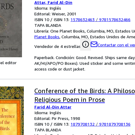
Attar, Farid Al-Din
Idioma: Inglés
Editorial: Weiser, 2001
ISBN 10 / ISBN 13:
1578632463
/
9781578632466
TAPA BLANDA
Librería:
One Planet Books, Columbia, MO, Estados U
Planet Books
,
Columbia, MO, Estados Unidos de Ame
Contactar con el v
Vendedor de 4 estrellas
Paperback. Condición: Good. Revised. Ships same day o
el editor
AK/HI/APO/PO Boxes). Used sticker and some writin
access code or dust jacket.
Conference of the Birds: A Philos
Religious Poem in Prose
Farid Al-Din Attar
Idioma: Inglés
Editorial: Pir Press, 1998
ISBN 10 / ISBN 13:
1879708132
/
9781879708136
TAPA BLANDA