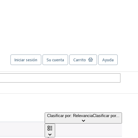
Iniciar sesión
Su cuenta
Carrito
Ayuda
Clasificar por: Relevancia
Clasificar por...