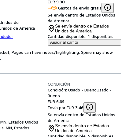
EUR 9,90
Gastos de envío gratis
Se envía dentro de Estados Unidos
de America
 Unidos de
Se envía dentro de Estados
Unidos de America
Unidos de America
endedor
Cantidad disponible:
1 disponibles
Añadir al carrito
 jacket; Pages can have notes/highlighting. Spine may show
.
CONDICIÓN
Condición: Usado - Bueno
Usado -
Bueno
EUR 6,69
Envío por EUR 3,46
Se envía dentro de Estados Unidos
de America
 MN, Estados Unidos
Se envía dentro de Estados
is, MN, Estados
Unidos de America
Cantidad disponible:
5 disponibles