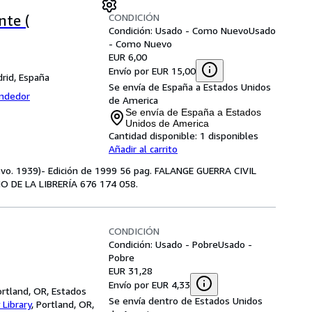
CONDICIÓN
nte (
Condición: Usado - Como Nuevo
Usado
- Como Nuevo
EUR 6,00
Envío por EUR 15,00
rid, España
Se envía de España a Estados Unidos
endedor
de America
Se envía de España a Estados
Unidos de America
Cantidad disponible:
1 disponibles
Añadir al carrito
evo. 1939)- Edición de 1999 56 pag. FALANGE GUERRA CIVIL
 DE LA LIBRERÍA 676 174 058.
CONDICIÓN
Condición: Usado - Pobre
Usado -
Pobre
EUR 31,28
Envío por EUR 4,33
rtland, OR, Estados
Se envía dentro de Estados Unidos
Library
,
Portland, OR,