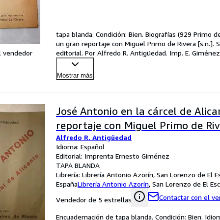
tapa blanda. Condición: Bien. Biografías (929 Primo de
un gran reportaje con Miguel Primo de Rivera [s.n.]. 
l vendedor
editorial. Por Alfredo R. Antigüedad. Imp. E. Giméne
Mostrar más
José Antonio en la cárcel de Alic
reportaje con Miguel Primo de Ri
Alfredo R. Antigüedad
Idioma: Español
Editorial: Imprenta Ernesto Giménez
TAPA BLANDA
Librería:
Librería Antonio Azorín, San Lorenzo de El Es
España
Librería Antonio Azorín
,
San Lorenzo de El Esc
Contactar con el v
Vendedor de 5 estrellas
Encuadernación de tapa blanda. Condición: Bien. Idio