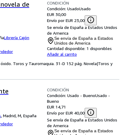
CONDICIÓN
 novela de
Condición: Usado
Usado
EUR 30,00
Envío por EUR 23,00
Se envía de España a Estados Unidos
de America
aña
Librería Cajón
Se envía de España a Estados
Unidos de America
Cantidad disponible:
1 disponibles
endedor
Añadir al carrito
 óxido. Toros y Tauromaquia. 31-D 152 pág. Novela|Toros y
CONDICIÓN
nte
Condición: Usado - Bueno
Usado -
Bueno
EUR 14,71
Envío por EUR 40,00
s
,
Madrid, M, España
Se envía de España a Estados Unidos
endedor
de America
Se envía de España a Estados