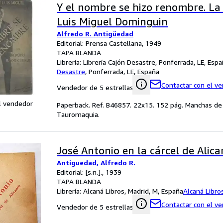
Y el nombre se hizo renombre. La
Luis Miguel Dominguin
Alfredo R. Antigüedad
Editorial: Prensa Castellana, 1949
TAPA BLANDA
Librería:
Librería Cajón Desastre, Ponferrada, LE, Esp
Desastre
,
Ponferrada, LE, España
Contactar con el v
Vendedor de 5 estrellas
l vendedor
Paperback. Ref. B46857. 22x15. 152 pág. Manchas de
Tauromaquia.
José Antonio en la cárcel de Alica
Antiguedad, Alfredo R.
Editorial: [s.n.]., 1939
TAPA BLANDA
Librería:
Alcaná Libros, Madrid, M, España
Alcaná Libro
Contactar con el v
Vendedor de 5 estrellas