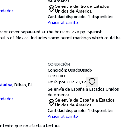
de America
Se envía dentro de Estados
endedor
Unidos de America
Cantidad disponible:
1 disponibles
Añadir al carrito
 front cover separated at the bottom. 226 pp. Spanish
 bulls of Mexico. Includes some pencil markings which could be
CONDICIÓN
Condición: Usado
Usado
EUR 8,00
Envío por EUR 21,12
starloa
,
Bilbao, BI,
Se envía de España a Estados Unidos
de America
endedor
Se envía de España a Estados
Unidos de America
Cantidad disponible:
1 disponibles
Añadir al carrito
por texto que no afecta a lectura.