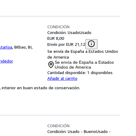
CONDICIÓN
Condición: Usado
Usado
EUR 8,00
Envío por EUR 21,12
starloa
,
Bilbao, BI,
Se envía de España a Estados Unidos
de America
endedor
Se envía de España a Estados
Unidos de America
Cantidad disponible:
1 disponibles
Añadir al carrito
ado, interior en buen estado de conservación.
CONDICIÓN
Condición: Usado - Bueno
Usado -