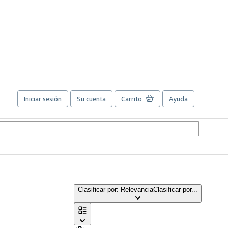
Iniciar sesión
Su cuenta
Carrito
Ayuda
Clasificar por: Relevancia
Clasificar por...