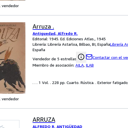
l vendedor
Arruza .
Antiguedad, Alfredo R.
Editorial: 1945. Ed. Ediciones Atlas., 1945
Librería:
Librería Astarloa, Bilbao, BI, España
Librería A
España
Contactar con el v
Vendedor de 5 estrellas
Miembro de asociación:
AILA
,
ILAB
. . . 1 Vol. . 228 pp. Cuarto. Rústica. . Exterior fatig
l vendedor
ARRUZA
ALFREDO R. ANTIGÜEDAD