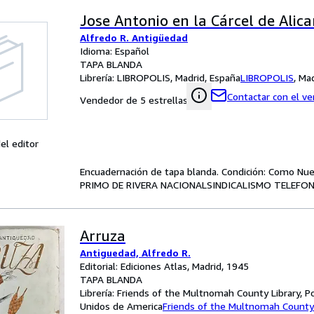
Jose Antonio en la Cárcel de Alica
Alfredo R. Antigüedad
Idioma: Español
TAPA BLANDA
Librería:
LIBROPOLIS, Madrid, España
LIBROPOLIS
,
Mad
Contactar con el v
Vendedor de 5 estrellas
el editor
Encuadernación de tapa blanda. Condición: Como Nu
PRIMO DE RIVERA NACIONALSINDICALISMO TELEFONO
Arruza
Antiguedad, Alfredo R.
Editorial: Ediciones Atlas, Madrid, 1945
TAPA BLANDA
Librería:
Friends of the Multnomah County Library, Po
Unidos de America
Friends of the Multnomah County 