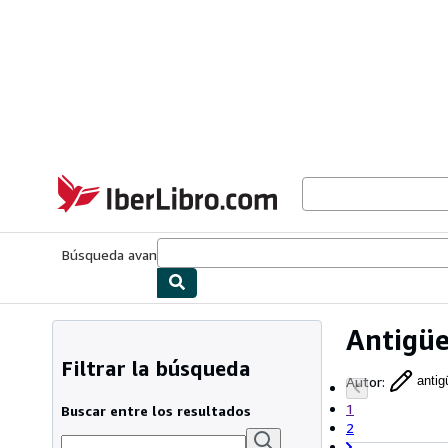
Pasar al contenido principal
IberLibro.com
Búsqueda avanzada
Colecciones
Libros antiguos
Arte y colecc
Antigüe
Filtrar la búsqueda
Autor
:
antig
1
Buscar entre los resultados
2