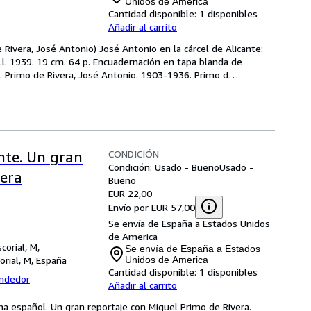
Unidos de America
Cantidad disponible:
1 disponibles
Añadir al carrito
 Rivera, José Antonio) José Antonio en la cárcel de Alicante: 
S.l. 1939. 19 cm. 64 p. Encuadernación en tapa blanda de 
z. Primo de Rivera, José Antonio. 1903-1936. Primo d
…
CONDICIÓN
ante. Un gran
Condición: Usado - Bueno
Usado -
vera
Bueno
EUR 22,00
Envío por EUR 57,00
Se envía de España a Estados Unidos
de America
corial, M,
Se envía de España a Estados
orial, M, España
Unidos de America
Cantidad disponible:
1 disponibles
endedor
Añadir al carrito
ma español. Un gran reportaje con Miguel Primo de Rivera.