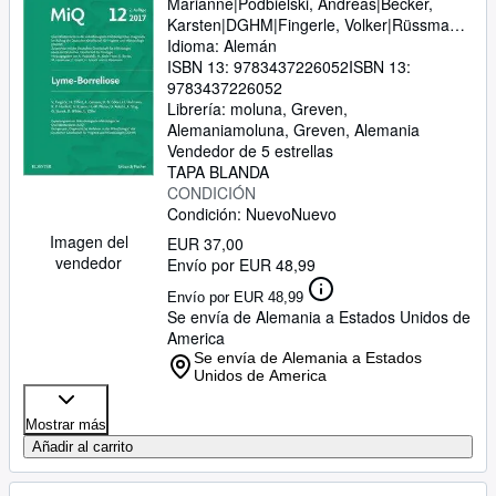
Andrea; Eber, Stefan; Eckstein,
Marianne|Podbielski, Andreas|Becker,
Karsten|DGHM|Fingerle, Volker|Rüssmann,
Torsten M.; Ehl, Stephan; Ehrhard,
Holger
Idioma: Alemán
Ingrid; Ehrich, Jochen H.H.; Ehrt,
ISBN 13:
9783437226052
ISBN 13:
Oliver; Engelsberger, Ilse;
9783437226052
Fingerle, Volker; Fleischhack,
Librería:
moluna, Greven,
Alemania
moluna
,
Greven, Alemania
Gudrun; Flemmig, Thomas;
Vendedor de 5 estrellas
Forster, Johannes; Franz, Axel; F
TAPA BLANDA
CONDICIÓN
Condición: Nuevo
Nuevo
Imagen del
EUR 37,00
vendedor
Envío por EUR 48,99
Envío por EUR 48,99
Se envía de Alemania a Estados Unidos de
America
Se envía de Alemania a Estados
Unidos de America
Mostrar más
Añadir al carrito