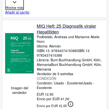
Mostrar más
Añadir al carrito
MIQ Heft: 25 Diagnostik viraler
Hepatitiden
Podbielski, Andreas und Marianne Abele-
Horn:
Idioma: Alemán
ISBN 13:
9783437415388
ISBN 13:
9783437415388
Librería:
Bunt Buchhandlung GmbH, Köln,
Alemania
Bunt Buchhandlung GmbH
,
Köln,
Alemania
Vendedor de 5 estrellas
CONDICIÓN
Condición: Usado - Excelente
Usado -
Excelente
Imagen del
vendedor
EUR 12,90
Envío por EUR 41,00
Envío por EUR 41,00