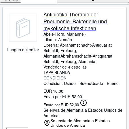
Colecciones
Libros antiguos
Antibiotika-Therapie der
Pneumonie. Bakterielle und
Arte y coleccionismo
mykotische Infektionen
Vendedores
Abele-Horn, Marianne -
Idioma: Alemán
Comenzar a vender
Librería:
Abrahamschacht-Antiquariat
Imagen del editor
Schmidt, Freiberg,
Ayuda
Alemania
Abrahamschacht-Antiquariat
CERRAR
Schmidt
,
Freiberg, Alemania
Vendedor de 4 estrellas
TAPA BLANDA
CONDICIÓN
Condición: Usado - Bueno
Usado - Bueno
EUR 10,00
Envío por EUR 52,00
Envío por EUR 52,00
Se envía de Alemania a Estados Unidos de
America
Se envía de Alemania a Estados
Unidos de America