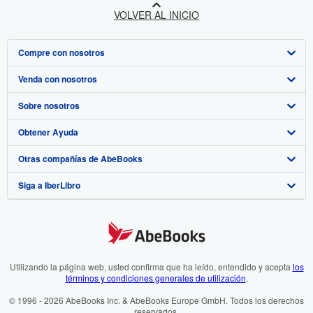
VOLVER AL INICIO
Compre con nosotros
Venda con nosotros
Búsqueda avanzada
Sobre nosotros
Colecciones
Comenzar a vender
Obtener Ayuda
Mi cuenta
Únase a nuestro programa de afiliados
Sobre IberLibro
Otras compañías de AbeBooks
Mis pedidos
Recomiende un vendedor
Medios
Preguntas frecuentes y guías
Siga a IberLibro
Ver carrito
Empleo
Atención al Cliente
AbeBooks.com
Política de Privacidad
AbeBooks.co.uk
Preferencias de cookies
AbeBooks.de
Aviso de cookies
AbeBooks.fr
Utilizando la página web, usted confirma que ha leído, entendido y acepta
los
términos y condiciones generales de utilización
.
Accesibilidad
AbeBooks.it
© 1996 - 2026 AbeBooks Inc. & AbeBooks Europe GmbH. Todos los derechos
reservados.