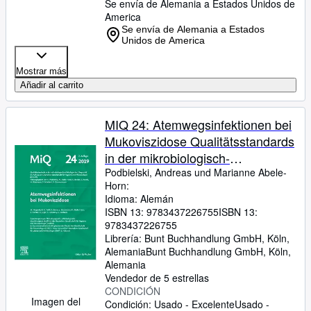
Se envía de Alemania a Estados Unidos de
America
Se envía de Alemania a Estados
Unidos de America
Mostrar más
Añadir al carrito
MIQ 24: Atemwegsinfektionen bei
Mukoviszidose Qualitätsstandards
in der mikrobiologisch-
infektiologischen Diagnostik
Podbielski, Andreas und Marianne Abele-
Horn:
Idioma: Alemán
ISBN 13:
9783437226755
ISBN 13:
9783437226755
Librería:
Bunt Buchhandlung GmbH, Köln,
Alemania
Bunt Buchhandlung GmbH
,
Köln,
Alemania
Vendedor de 5 estrellas
CONDICIÓN
Imagen del
Condición: Usado - Excelente
Usado -