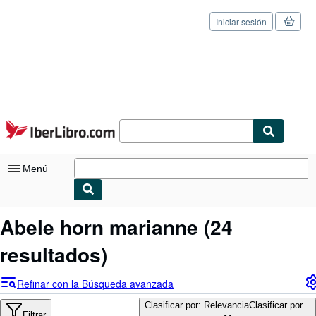
Iniciar sesión
Pasar al contenido principal
IberLibro.com
Menú
Mi cuenta
Abele horn marianne
(24
Consultar mis pedidos
resultados)
Cerrar sesión
Refinar con la Búsqueda avanzada
Búsqueda avanzada
Clasificar por: Relevancia
Clasificar por...
Filtrar