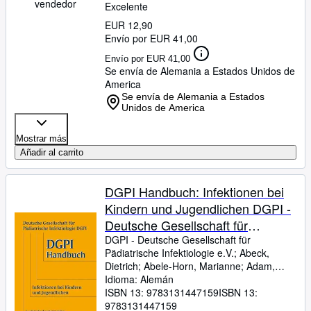
vendedor
Excelente
EUR 12,90
Envío por EUR 41,00
Envío por EUR 41,00
Se envía de Alemania a Estados Unidos de
America
Se envía de Alemania a Estados
Unidos de America
Mostrar más
Añadir al carrito
DGPI Handbuch: Infektionen bei
Kindern und Jugendlichen DGPI -
Deutsche Gesellschaft für
Pädiatrische Infektiologie e.V.;
DGPI
-
Deutsche Gesellschaft für
Pädiatrische Infektiologie e.V.
;
Abeck,
Abeck, Dietrich; Abele-Horn,
Dietrich
;
Abele-Horn, Marianne
;
Adam,
Marianne; Adam, Rüdiger; Aebi,
Rüdiger
Idioma: Alemán
;
Aebi, Christoph
;
Apostolidou, S.
;
Christoph; Apostolidou, S.;
Ballmann, Manfred
ISBN 13:
9783131447159
;
Barker, Michael
ISBN 13:
;
Bartmann, Peter
9783131447159
;
Baumann, Ulrich
;
Beetz,
Ballmann, Manfred; Barker,