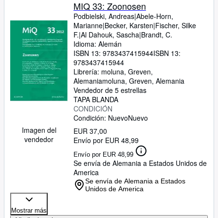
MIQ 33: Zoonosen
Podbielski, Andreas|Abele-Horn,
Marianne|Becker, Karsten|Fischer, Silke
F.|Al Dahouk, Sascha|Brandt, C.
Idioma: Alemán
ISBN 13:
9783437415944
ISBN 13:
9783437415944
Librería:
moluna, Greven,
Alemania
moluna
,
Greven, Alemania
Vendedor de 5 estrellas
TAPA BLANDA
CONDICIÓN
Condición: Nuevo
Nuevo
Imagen del
EUR 37,00
vendedor
Envío por EUR 48,99
Envío por EUR 48,99
Se envía de Alemania a Estados Unidos de
America
Se envía de Alemania a Estados
Unidos de America
Mostrar más