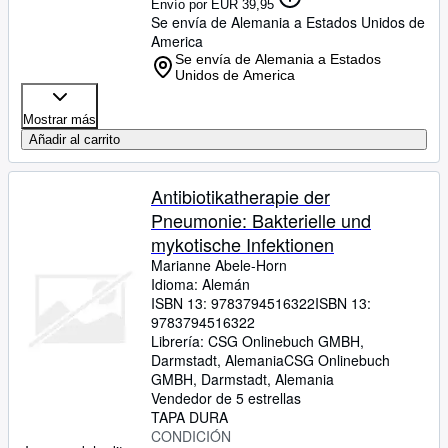
Envío por EUR 39,95
Se envía de Alemania a Estados Unidos de
America
Se envía de Alemania a Estados
Unidos de America
Mostrar más
Añadir al carrito
Antibiotikatherapie der
Pneumonie: Bakterielle und
mykotische Infektionen
Marianne Abele-Horn
Idioma: Alemán
ISBN 13:
9783794516322
ISBN 13:
9783794516322
Librería:
CSG Onlinebuch GMBH,
Darmstadt, Alemania
CSG Onlinebuch
GMBH
,
Darmstadt, Alemania
Vendedor de 5 estrellas
TAPA DURA
CONDICIÓN