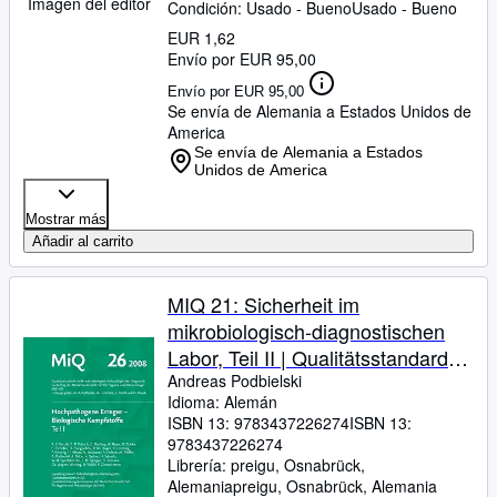
Imagen del editor
Condición: Usado - Bueno
Usado - Bueno
EUR 1,62
Envío por EUR 95,00
Envío por EUR 95,00
Se envía de Alemania a Estados Unidos de
America
Se envía de Alemania a Estados
Unidos de America
Mostrar más
Añadir al carrito
MIQ 21: Sicherheit im
mikrobiologisch-diagnostischen
Labor, Teil II | Qualitätsstandards
in der mikrobiologisch-
Andreas Podbielski
Idioma: Alemán
infektiologischen Diagnostik
ISBN 13:
9783437226274
ISBN 13:
9783437226274
Librería:
preigu, Osnabrück,
Alemania
preigu
,
Osnabrück, Alemania