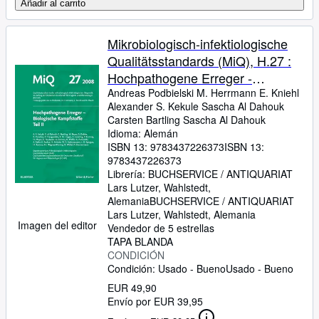
Añadir al carrito
Mikrobiologisch-infektiologische
Qualitätsstandards (MiQ), H.27 :
Hochpathogene Erreger -
Biologische Kampfstoffe
Andreas Podbielski M. Herrmann E. Kniehl
Alexander S. Kekule Sascha Al Dahouk
[Broschiert] Andreas Podbielski
Carsten Bartling Sascha Al Dahouk
(Autor), M. Herrmann (Autor), E.
Idioma: Alemán
Kniehl (Autor), Alexander S.
ISBN 13:
9783437226373
ISBN 13:
9783437226373
Kekule (Autor), Sascha Al Dahouk
Librería:
BUCHSERVICE / ANTIQUARIAT
(Autor), Car
Lars Lutzer, Wahlstedt,
Alemania
BUCHSERVICE / ANTIQUARIAT
Lars Lutzer
,
Wahlstedt, Alemania
Imagen del editor
Vendedor de 5 estrellas
TAPA BLANDA
CONDICIÓN
Condición: Usado - Bueno
Usado - Bueno
EUR 49,90
Envío por EUR 39,95