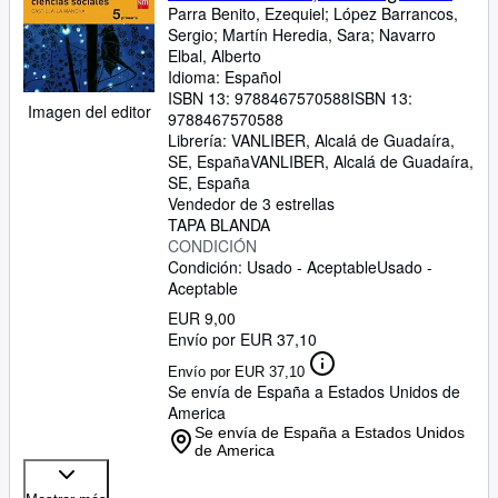
Diáz Pérez Pelorroto, Alberto
Parra Benito, Ezequiel
;
López Barrancos,
Sergio
;
Martín Heredia, Sara
;
Navarro
Elbal, Alberto
Idioma: Español
ISBN 13:
9788467570588
ISBN 13:
Imagen del editor
9788467570588
Librería:
VANLIBER, Alcalá de Guadaíra,
SE, España
VANLIBER
,
Alcalá de Guadaíra,
SE, España
Vendedor de 3 estrellas
TAPA BLANDA
CONDICIÓN
Condición: Usado - Aceptable
Usado -
Aceptable
EUR 9,00
Envío por EUR 37,10
Envío por EUR 37,10
Se envía de España a Estados Unidos de
America
Se envía de España a Estados Unidos
de America