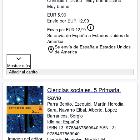
Condición: Usado - Muy bueno
Usado -
Muy bueno
EUR 5,99
Envío por EUR 12,99
Envío por EUR 12,99
Se envía de España a Estados Unidos de
America
Se envía de España a Estados Unidos
de America
Mostrar más
Añadir al carrito
Ciencias sociales. 5 Primaria.
Savia
Parra Benito, Ezequiel, Martín Heredia,
Sara, Navarro Elbal, Alberto, López
Barrancos, Sergio
Idioma: Español
ISBN 13:
9788467569940
ISBN 13:
9788467569940
Imagen del editor
Librería:
Hamelyn, Madrid, M,