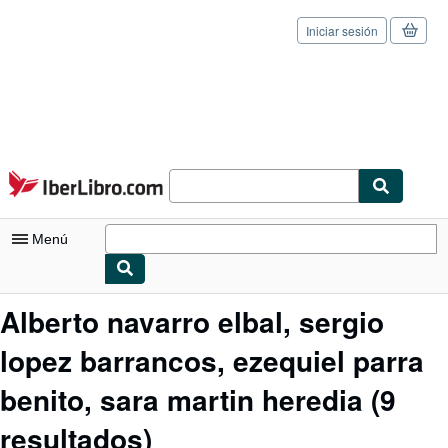
Iniciar sesión
Pasar al contenido principal
IberLibro.com
Menú
Mi cuenta
Alberto navarro elbal, sergio
Consultar mis pedidos
lopez barrancos, ezequiel parra
Cerrar sesión
benito, sara martin heredia
(9
Búsqueda avanzada
resultados)