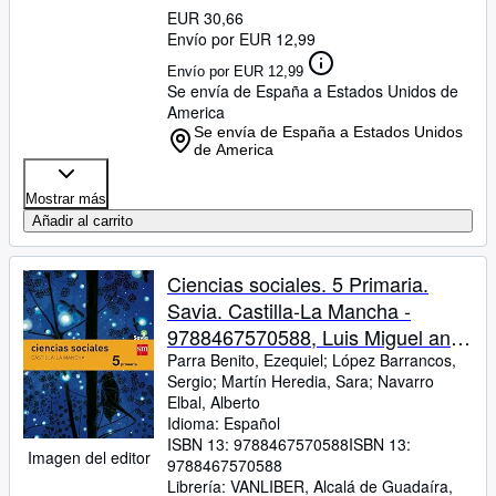
EUR 30,66
Envío por EUR 12,99
Envío por EUR 12,99
Se envía de España a Estados Unidos de
America
Se envía de España a Estados Unidos
de America
Mostrar más
Añadir al carrito
Ciencias sociales. 5 Primaria.
Savia. Castilla-La Mancha -
9788467570588, Luis Miguel and
Diáz Pérez Pelorroto, Alberto
Parra Benito, Ezequiel
;
López Barrancos,
Sergio
;
Martín Heredia, Sara
;
Navarro
Elbal, Alberto
Idioma: Español
ISBN 13:
9788467570588
ISBN 13:
Imagen del editor
9788467570588
Librería:
VANLIBER, Alcalá de Guadaíra,