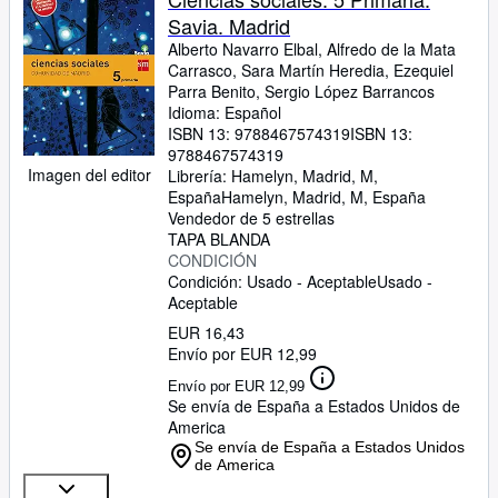
Savia. Madrid
Alberto Navarro Elbal, Alfredo de la Mata
Carrasco, Sara Martín Heredia, Ezequiel
Parra Benito, Sergio López Barrancos
Idioma: Español
ISBN 13:
9788467574319
ISBN 13:
9788467574319
Imagen del editor
Librería:
Hamelyn, Madrid, M,
España
Hamelyn
,
Madrid, M, España
Vendedor de 5 estrellas
TAPA BLANDA
CONDICIÓN
Condición: Usado - Aceptable
Usado -
Aceptable
EUR 16,43
Envío por EUR 12,99
Envío por EUR 12,99
Se envía de España a Estados Unidos de
America
Se envía de España a Estados Unidos
de America