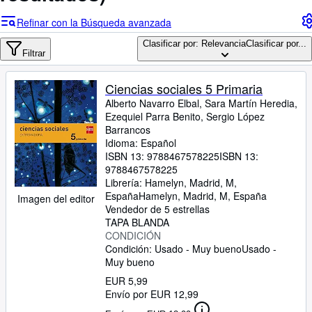
Colecciones
Refinar con la Búsqueda avanzada
Libros antiguos
Clasificar por: Relevancia
Clasificar por...
Arte y coleccionismo
Filtrar
Vendedores
Ciencias sociales 5 Primaria
Comenzar a vender
Alberto Navarro Elbal, Sara Martín Heredia,
Ezequiel Parra Benito, Sergio López
Ayuda
Barrancos
Idioma: Español
CERRAR
ISBN 13:
9788467578225
ISBN 13:
9788467578225
Librería:
Hamelyn, Madrid, M,
España
Hamelyn
,
Madrid, M, España
Imagen del editor
Vendedor de 5 estrellas
TAPA BLANDA
CONDICIÓN
Condición: Usado - Muy bueno
Usado -
Muy bueno
EUR 5,99
Envío por EUR 12,99