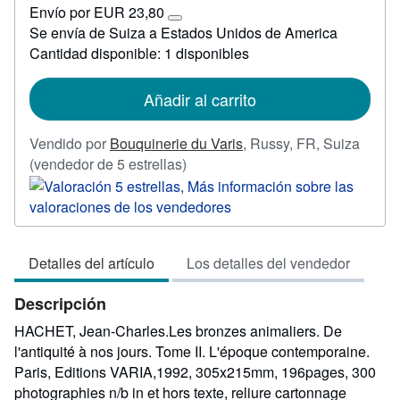
Envío por EUR 23,80
109,80
Más
Se envía de Suiza a Estados Unidos de America
información
Cantidad disponible: 1 disponibles
sobre
las
tarifas
de
Añadir al carrito
envío
Vendido por
Bouquinerie du Varis
,
Russy, FR, Suiza
Calificación
(vendedor de 5 estrellas)
del
vendedor:
5
de
Detalles del artículo
Los detalles del vendedor
5
estrellas
Descripción
HACHET, Jean-Charles.Les bronzes animaliers. De
l'antiquité à nos jours. Tome II. L'époque contemporaine.
Paris, Editions VARIA,1992, 305x215mm, 196pages, 300
photographies n/b in et hors texte, reliure cartonnage