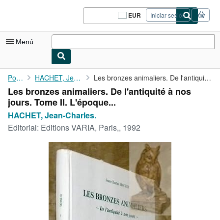
Pasar al contenido principal
IberLibro.com
EUR
Iniciar sesión
Preferencias
de
compra
Menú
del
sitio.
Mi cuenta
Portada
HACHET, Jean-Charles.
Les bronzes animaliers. De l'antiquité à nos jours. Tome II. ...
Les bronzes animaliers. De l'antiquité à nos
Consultar mis pedidos
jours. Tome II. L'époque...
Cerrar sesión
HACHET, Jean-Charles.
Editorial:
Editions VARIA, Paris,, 1992
Búsqueda avanzada
Colecciones
Libros antiguos
Arte y coleccionismo
Vendedores
Comenzar a vender