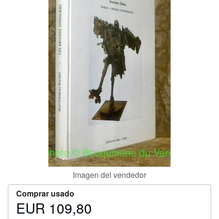
Ayuda
CERRAR
Imagen del vendedor
Comprar usado
EUR 109,80
Precio
EUR