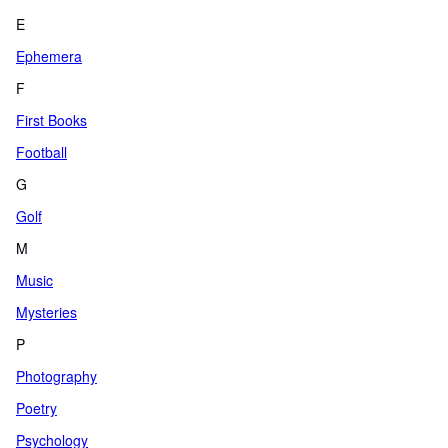
E
Ephemera
F
First Books
Football
G
Golf
M
Music
Mysteries
P
Photography
Poetry
Psychology