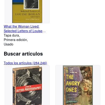
What the Woman Lived:
Selected Letters of Louise
Bogan, 1920-1970
Tapa dura
Primera edición
Usado
Buscar artículos
Todos los artículos (284.246)