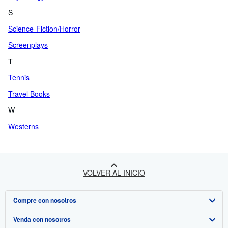
S
Science-Fiction/Horror
Screenplays
T
Tennis
Travel Books
W
Westerns
VOLVER AL INICIO
Compre con nosotros
Venda con nosotros
Búsqueda avanzada