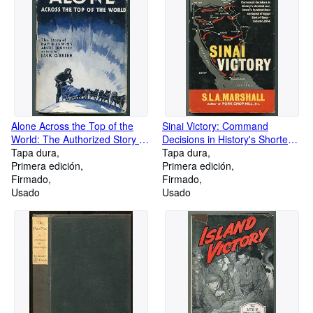
Alone Across the Top of the
Sinai Victory: Command
World: The Authorized Story of
Decisions in History's Shortest
the Arctic Journey of David
Tapa dura
War, Israel's Hundred Hour
Tapa dura
Irwin
Primera edición
Conquest of Egypt East of
Primera edición
Firmado
Suez, Autumn 1956
Firmado
Usado
Usado