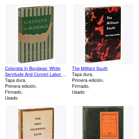
Colonists In Bondage: White
The Militant South
Servitude And Convict Labor In
Tapa dura
America 1607-1776
Tapa dura
Primera edición
Primera edición
Firmado
Firmado
Usado
Usado