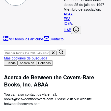
Colecciones
desde 25 de julio de 1997
Libros antiguos
Miembro de asociación:
ABAA
,
Arte y coleccionismo
ESA
,
IOBA
,
Vendedores
ILAB
Comenzar a vender
Ver todos los artículos
Contacto
Ayuda
CERRAR
Más opciones de búsqueda
Tienda
Acerca de
Políticas
Acerca de Between the Covers-Rare
Books, Inc. ABAA
You can also contact us via email:
books@betweenthecovers.com. Please visit our website
betweenthecovers.com.