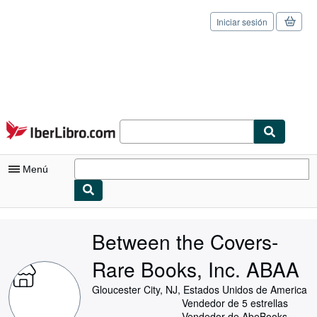
Iniciar sesión
Pasar al contenido principal
IberLibro.com
Menú
Mi cuenta
Between the Covers-
Consultar mis pedidos
Rare Books, Inc. ABAA
Cerrar sesión
Gloucester City, NJ, Estados Unidos de America
Búsqueda avanzada
Vendedor de 5 estrellas
Vendedor de AbeBooks