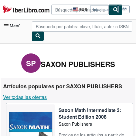
Pasar al contenido principal
IberLibro.com
EUR
Iniciar sesión
Preferencias
de
compra
Menú
del
sitio.
Mi cuenta
Consultar mis pedidos
SP
SAXON PUBLISHERS
Búsqueda avanzada
Colecciones
Artículos populares por SAXON PUBLISHERS
Libros antiguos
Ver todas las ofertas
Arte y coleccionismo
Saxon Math Intermediate 3:
Vendedores
Student Edition 2008
Comenzar a vender
Saxon Publishers
Ayuda
Precios de los artículos a partir de