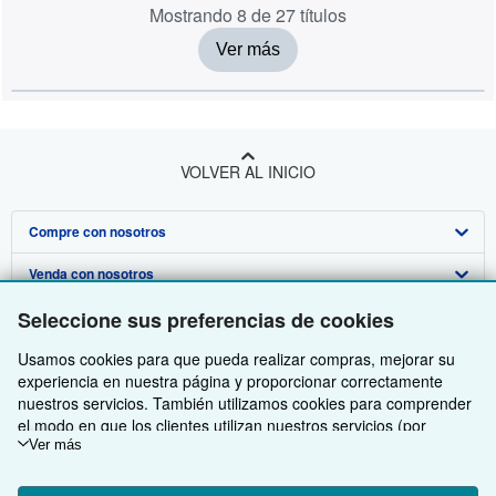
Mostrando 8 de 27 títulos
Ver más
VOLVER AL INICIO
Compre con nosotros
Venda con nosotros
Búsqueda avanzada
Seleccione sus preferencias de cookies
Sobre nosotros
Colecciones
Comenzar a vender
Usamos cookies para que pueda realizar compras, mejorar su
Obtener Ayuda
Mi cuenta
Únase a nuestro programa de afiliados
Sobre IberLibro
experiencia en nuestra página y proporcionar correctamente
Otras compañías de AbeBooks
Mis pedidos
Recomiende un vendedor
Medios
Preguntas frecuentes y guías
nuestros servicios. También utilizamos cookies para comprender
el modo en que los clientes utilizan nuestros servicios (por
Siga a IberLibro
Ver carrito
Empleo
Atención al Cliente
AbeBooks.com
ejemplo, midiendo las visitas al sitio) y así poder realizar mejoras.
Ver más
Si está de acuerdo, también utilizaremos cookies de terceros
Política de Privacidad
AbeBooks.co.uk
para mostrar contenido relevante en los anuncios y medir el