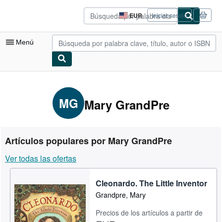
Pasar al contenido principal
IberLibro.com
EUR
Iniciar sesión
Preferencias
de
compra
Menú
del
sitio.
Mi cuenta
Consultar mis pedidos
MG
Mary GrandPre
Búsqueda avanzada
Colecciones
Artículos populares por Mary GrandPre
Libros antiguos
Ver todas las ofertas
Arte y coleccionismo
Cleonardo. The Little Inventor
Vendedores
Grandpre, Mary
Comenzar a vender
Precios de los artículos a partir de
Ayuda