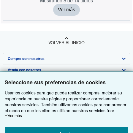
Mostrando 8 de 14 títulos
Ver más
VOLVER AL INICIO
Compre con nosotros
Venda con nosotros
Búsqueda avanzada
Seleccione sus preferencias de cookies
Sobre nosotros
Colecciones
Comenzar a vender
Usamos cookies para que pueda realizar compras, mejorar su
Obtener Ayuda
Mi cuenta
Únase a nuestro programa de afiliados
Sobre IberLibro
experiencia en nuestra página y proporcionar correctamente
Otras compañías de AbeBooks
Mis pedidos
Recomiende un vendedor
Medios
Preguntas frecuentes y guías
nuestros servicios. También utilizamos cookies para comprender
el modo en que los clientes utilizan nuestros servicios (por
Siga a IberLibro
Ver carrito
Empleo
Atención al Cliente
AbeBooks.com
ejemplo, midiendo las visitas al sitio) y así poder realizar mejoras.
Ver más
Si está de acuerdo, también utilizaremos cookies de terceros
Política de Privacidad
AbeBooks.co.uk
para mostrar contenido relevante en los anuncios y medir el