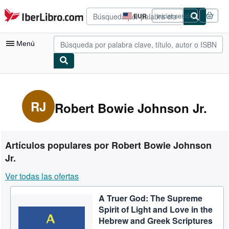
Pasar al contenido principal
IberLibro.com
EUR
Iniciar sesión
Preferencias
de
compra
Menú
del
sitio.
Mi cuenta
Consultar mis pedidos
RJ
Robert Bowie Johnson Jr.
Búsqueda avanzada
Colecciones
Artículos populares por Robert Bowie Johnson
Libros antiguos
Jr.
Arte y coleccionismo
Ver todas las ofertas
Vendedores
A Truer God: The Supreme
Comenzar a vender
Spirit of Light and Love in the
Hebrew and Greek Scriptures
Ayuda