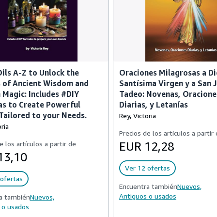
ils A-Z to Unlock the
Oraciones Milagrosas a Dio
 of Ancient Wisdom and
Santísima Virgen y a San 
Magic: Includes #DIY
Tadeo: Novenas, Oracione
s to Create Powerful
Diarias, y Letanías
Tailored to your Needs.
Rey, Victoria
ria
Precios de los artículos a partir
e los artículos a partir de
EUR 12,28
13,10
Ver 12 ofertas
ofertas
Encuentra también
Nuevos,
Antiguos o usados
a también
Nuevos,
 o usados