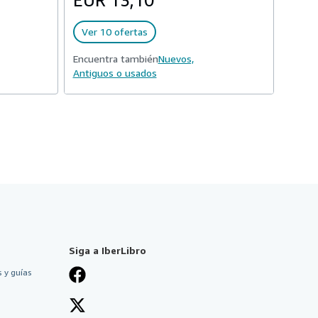
EUR 13,10
Ver 10 ofertas
Encuentra también
Nuevos,
Antiguos o usados
Siga a IberLibro
 y guías