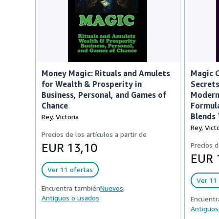
Money Magic: Rituals and Amulets
Magic O
for Wealth & Prosperity in
Secrets
Business, Personal, and Games of
Modern 
Chance
Formula
Blends 
Rey, Victoria
Rey, Victo
Precios de los artículos a partir de
EUR 13,10
Precios d
EUR 
Ver 11 ofertas
Ver 11 
Encuentra también
Nuevos,
Antiguos o usados
Encuentr
Antiguos