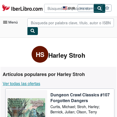
Pasar al contenido principal
IberLibro.com
EUR
Iniciar sesión
Preferencias
de
compra
Menú
del
sitio.
Mi cuenta
Consultar mis pedidos
HS
Harley Stroh
Búsqueda avanzada
Colecciones
Artículos populares por Harley Stroh
Libros antiguos
Ver todas las ofertas
Arte y coleccionismo
Dungeon Crawl Classics #107
Vendedores
Forgotten Dangers
Comenzar a vender
Curtis, Michael; Stroh, Harley;
Bernick, Julian; Olson, Terry
Ayuda