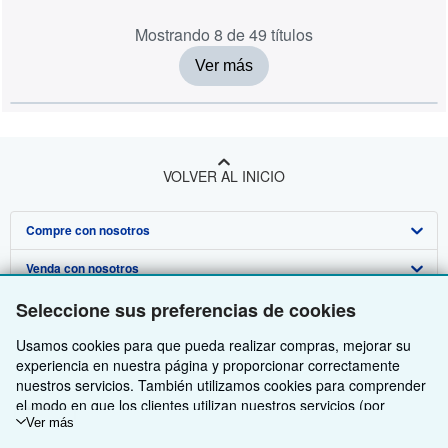
Mostrando 8 de 49 títulos
Ver más
VOLVER AL INICIO
Compre con nosotros
Venda con nosotros
Búsqueda avanzada
Seleccione sus preferencias de cookies
Sobre nosotros
Colecciones
Comenzar a vender
Usamos cookies para que pueda realizar compras, mejorar su
Obtener Ayuda
Mi cuenta
Únase a nuestro programa de afiliados
Sobre IberLibro
experiencia en nuestra página y proporcionar correctamente
Otras compañías de AbeBooks
Mis pedidos
Recomiende un vendedor
Medios
Preguntas frecuentes y guías
nuestros servicios. También utilizamos cookies para comprender
el modo en que los clientes utilizan nuestros servicios (por
Siga a IberLibro
Ver carrito
Empleo
Atención al Cliente
AbeBooks.com
ejemplo, midiendo las visitas al sitio) y así poder realizar mejoras.
Ver más
Si está de acuerdo, también utilizaremos cookies de terceros