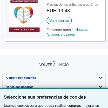
Precios de los artículos a partir de
CERRAR
EUR 13,43
Ver 4 ofertas
Nuevos,
Encuentra también
Antiguos o usados
VOLVER AL INICIO
Compre con nosotros
Venda con nosotros
Búsqueda avanzada
Seleccione sus preferencias de cookies
Sobre nosotros
Colecciones
Comenzar a vender
Usamos cookies para que pueda realizar compras, mejorar su
Obtener Ayuda
Mi cuenta
Únase a nuestro programa de afiliados
Sobre IberLibro