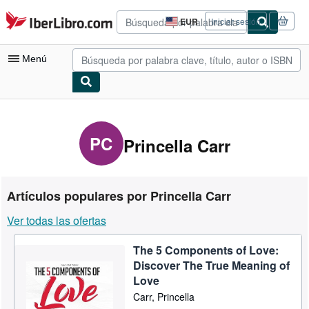
Pasar al contenido principal
IberLibro.com
EUR
Iniciar sesión
Preferencias
de
compra
Menú
del
sitio.
Mi cuenta
Consultar mis pedidos
PC
Princella Carr
Búsqueda avanzada
Colecciones
Artículos populares por Princella Carr
Libros antiguos
Ver todas las ofertas
Arte y coleccionismo
The 5 Components of Love:
Vendedores
Discover The True Meaning of
Comenzar a vender
Love
Carr, Princella
Ayuda