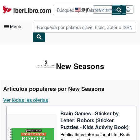
Pasar al contenido principal
IberLibro.com
EUR
Iniciar sesión
Preferencias
de
compra
Menú
del
sitio.
Mi cuenta
Consultar mis pedidos
New Seasons
Búsqueda avanzada
Colecciones
Artículos populares por New Seasons
Libros antiguos
Ver todas las ofertas
Arte y coleccionismo
Brain Games - Sticker by
Vendedores
Letter: Robots (Sticker
Comenzar a vender
Puzzles - Kids Activity Book)
Publications International Ltd; Brain
Ayuda