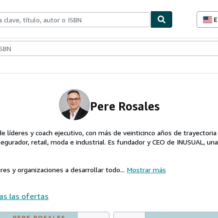
E
P
d
c
ionismo
Vendedores
Comenzar a vender
d
s
Pere Rosales
 líderes y coach ejecutivo, con más de veinticinco años de trayectoria
segurador, retail, moda e industrial. Es fundador y CEO de INUSUAL, una
res y organizaciones a desarrollar todo...
Mostrar más
as las ofertas