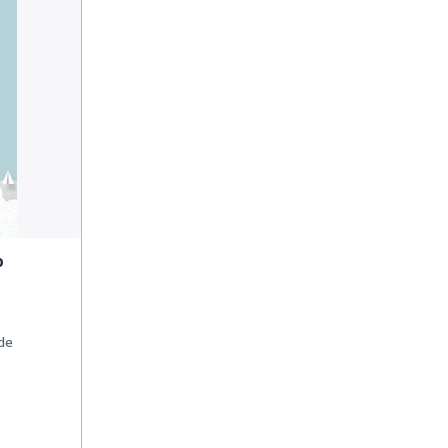
o
 de