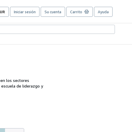
UR
Iniciar sesión
Su cuenta
Carrito
Ayuda
referencias
e
ompra
el
itio.
 en los sectores
 escuela de liderazgo y