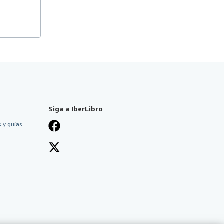
Siga a IberLibro
 y guías