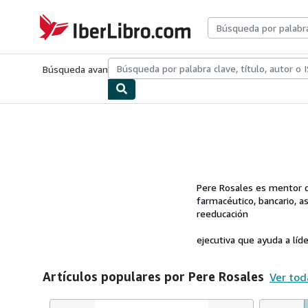
Pasar al contenido principal
IberLibro.com
Búsqueda avanzada
Colecciones
Libros antiguos
Arte y colecc
Pere Rosales es mentor de
farmacéutico, bancario, a
reeducación
ejecutiva que ayuda a líde
Artículos populares por Pere Rosales
Ver tod