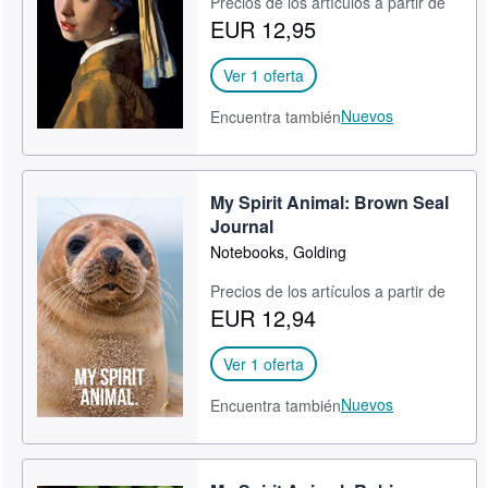
Precios de los artículos a partir de
EUR 12,95
CERRAR
Ver 1 oferta
Nuevos
Encuentra también
My Spirit Animal: Brown Seal
Journal
Notebooks, Golding
Precios de los artículos a partir de
EUR 12,94
Ver 1 oferta
Nuevos
Encuentra también