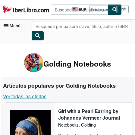
Pasar al contenido principal
IberLibro.com
EUR
Iniciar sesión
Preferencias
de
compra
Menú
del
sitio.
Mi cuenta
Consultar mis pedidos
Golding Notebooks
Búsqueda avanzada
Colecciones
Artículos populares por Golding Notebooks
Libros antiguos
Ver todas las ofertas
Arte y coleccionismo
Girl with a Pearl Earring by
Vendedores
Johannes Vermeer Journal
Comenzar a vender
Notebooks, Golding
Ayuda