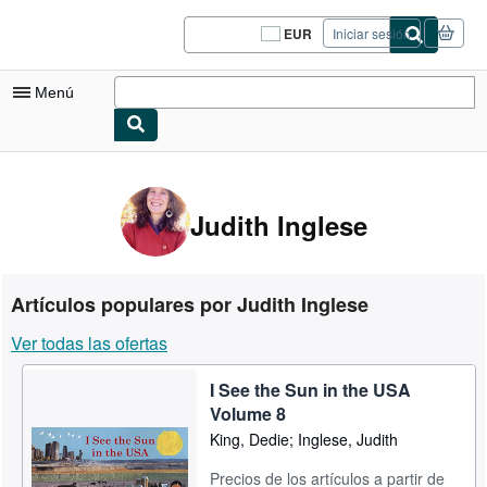
Pasar al contenido principal
IberLibro.com
EUR
Iniciar sesión
Preferencias
de
compra
Menú
del
sitio.
Mi cuenta
Consultar mis pedidos
Judith Inglese
Cerrar sesión
Búsqueda avanzada
Artículos populares por Judith Inglese
Colecciones
Ver todas las ofertas
Libros antiguos
I See the Sun in the USA
Arte y coleccionismo
Volume 8
Vendedores
King, Dedie; Inglese, Judith
Comenzar a vender
Precios de los artículos a partir de