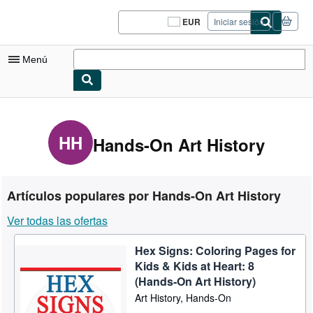
Pasar al contenido principal
IberLibro.com
EUR
Iniciar sesión
Preferencias
de
compra
Menú
del
sitio.
Mi cuenta
Consultar mis pedidos
HH
Hands-On Art History
Cerrar sesión
Búsqueda avanzada
Artículos populares por Hands-On Art History
Colecciones
Ver todas las ofertas
Libros antiguos
Hex Signs: Coloring Pages for
Arte y coleccionismo
Kids & Kids at Heart: 8
Vendedores
(Hands-On Art History)
Art History, Hands-On
Comenzar a vender