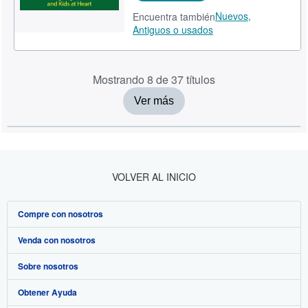
Nuevos,
Encuentra también
Antiguos o usados
Mostrando 8 de 37 títulos
Ver más
VOLVER AL INICIO
Compre con nosotros
Venda con nosotros
Búsqueda avanzada
Sobre nosotros
Colecciones
Comenzar a vender
Obtener Ayuda
Mi cuenta
Únase a nuestro programa de afiliados
Sobre IberLibro