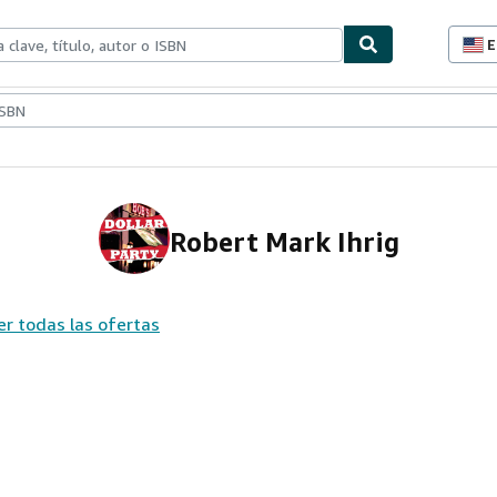
E
P
d
c
ionismo
Vendedores
Comenzar a vender
d
s
Robert Mark Ihrig
er todas las ofertas