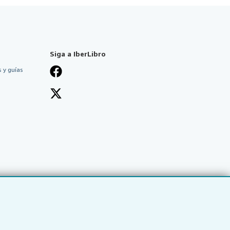
Siga a IberLibro
 y guías