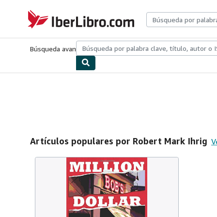
Pasar al contenido principal
IberLibro.com
Búsqueda avanzada
Colecciones
Libros antiguos
Arte y colecc
Artículos populares por Robert Mark Ihrig
V