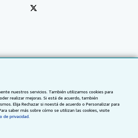
mente nuestros servicios. También utilizamos cookies para
poder realizar mejoras. Si está de acuerdo, también
smos. Elija Rechazar si noestá de acuerdo o Personalizar para
NZ
AbeBooks.ca
ZVAB.com
Para saber más sobre cómo se utilizan las cookies, visite
o de privacidad.
enerales de utilización
.