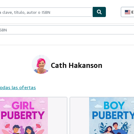
E
P
d
c
ionismo
Vendedores
Comenzar a vender
d
s
Cath Hakanson
todas las ofertas