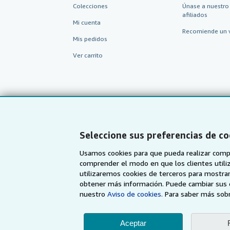
Colecciones
Únase a nuestro
afiliados
Mi cuenta
Recomiende un 
Mis pedidos
Ver carrito
Seleccione sus preferencias de co
Usamos cookies para que pueda realizar compr
comprender el modo en que los clientes utiliza
utilizaremos cookies de terceros para mostrar
AbeBooks.com
AbeBooks.co.uk
obtener más información. Puede cambiar sus 
nuestro
Aviso de cookies.
Para saber más sobr
Aceptar
Utilizando la página w