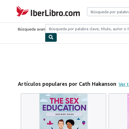
Pasar al contenido principal
IberLibro.com
Búsqueda avanzada
Colecciones
Libros antiguos
Arte y colecc
Artículos populares por Cath Hakanson
Ver 