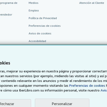
 programa de
Medios
Atención al Cliente
Empleo
vendedor
Política de Privacidad
Preferencias de cookies
Aviso de cookies
Accesibilidad
okies
as, mejorar su experiencia en nuestra página y proporcionar correcta
n nuestros servicios (por ejemplo, midiendo las visitas al sitio) y así 
 contenido relevante en los anuncios y medir el rendimiento de los mi
AbeBooks.de
AbeBooks.fr
AbeBooks.it
AbeBooks Aus/
opciones en cualquier momento visitando las
Preferencias de cookies
e cómo usa IberLibro.com su información personal, visite nuestro
Avis
BookFinder.com
Encuentre cualquier libro al mejor precio
Personalizar
Rechazar
eb, usted confirma que ha leído, entendido y acepta
los términos y condiciones g