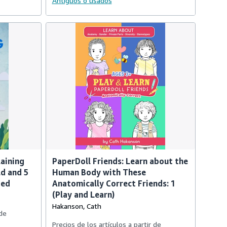
Antiguos o usados
laining
PaperDoll Friends: Learn about the
ld and 5
Human Body with These
ted
Anatomically Correct Friends: 1
(Play and Learn)
Hakanson, Cath
 de
Precios de los artículos a partir de