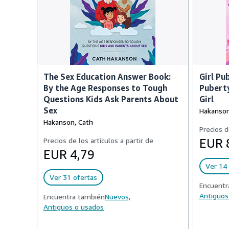
The Sex Education Answer Book:
Girl Pu
By the Age Responses to Tough
Pubert
Questions Kids Ask Parents About
Girl
Sex
Hakanson
Hakanson, Cath
Precios d
Precios de los artículos a partir de
EUR 
EUR 4,79
Ver 14 
Ver 31 ofertas
Encuentr
Antiguos
Encuentra también
Nuevos,
Antiguos o usados