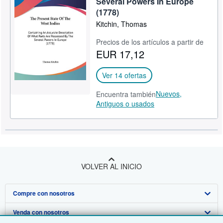
Several Powers In Europe
(1778)
CERRAR
Kitchin, Thomas
Precios de los artículos a partir de
EUR 17,12
Ver 14 ofertas
Nuevos,
Encuentra también
Antiguos o usados
VOLVER AL INICIO
Compre con nosotros
Venda con nosotros
Búsqueda avanzada