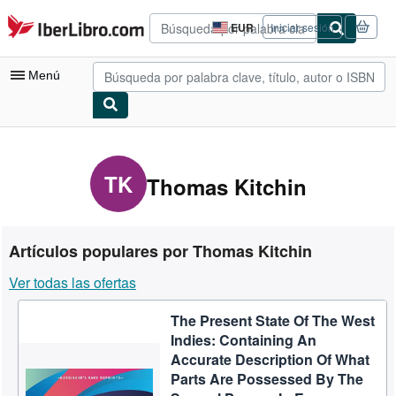
Pasar al contenido principal
IberLibro.com
EUR
Iniciar sesión
Preferencias
de
compra
Menú
del
sitio.
Mi cuenta
Consultar mis pedidos
TK
Thomas Kitchin
Búsqueda avanzada
Colecciones
Artículos populares por Thomas Kitchin
Libros antiguos
Ver todas las ofertas
Arte y coleccionismo
The Present State Of The West
Vendedores
Indies: Containing An
Comenzar a vender
Accurate Description Of What
Parts Are Possessed By The
Ayuda