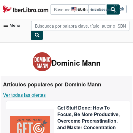
Pasar al contenido principal
IberLibro.com
EUR
Iniciar sesión
Preferencias
de
compra
Menú
del
sitio.
Mi cuenta
Consultar mis pedidos
Dominic Mann
Cerrar sesión
Búsqueda avanzada
Artículos populares por Dominic Mann
Colecciones
Ver todas las ofertas
Libros antiguos
Get Stuff Done: How To
Arte y coleccionismo
Focus, Be More Productive,
Vendedores
Overcome Procrastination,
and Master Concentration
Comenzar a vender