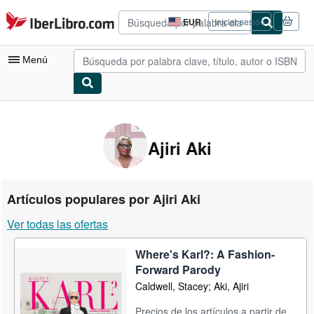
Pasar al contenido principal
IberLibro.com
EUR
Iniciar sesión
Preferencias
de
compra
Menú
del
sitio.
Mi cuenta
Consultar mis pedidos
Ajiri Aki
Búsqueda avanzada
Colecciones
Artículos populares por Ajiri Aki
Libros antiguos
Ver todas las ofertas
Arte y coleccionismo
Where's Karl?: A Fashion-
Vendedores
Forward Parody
Comenzar a vender
Caldwell, Stacey; Aki, Ajiri
Ayuda
Precios de los artículos a partir de