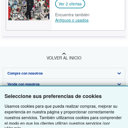
Ver 2 ofertas
Encuentra también
Antiguos o usados
VOLVER AL INICIO
Compre con nosotros
Venda con nosotros
Búsqueda avanzada
Seleccione sus preferencias de cookies
Sobre nosotros
Colecciones
Comenzar a vender
Usamos cookies para que pueda realizar compras, mejorar su
Obtener Ayuda
Mi cuenta
Únase a nuestro programa de afiliados
Sobre IberLibro
experiencia en nuestra página y proporcionar correctamente
Otras compañías de AbeBooks
Mis pedidos
Recomiende un vendedor
Medios
Preguntas frecuentes y guías
nuestros servicios. También utilizamos cookies para comprender
el modo en que los clientes utilizan nuestros servicios (por
Siga a IberLibro
Ver carrito
Empleo
Atención al Cliente
AbeBooks.com