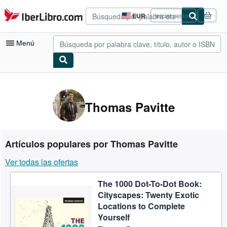
Pasar al contenido principal
IberLibro.com
EUR
Iniciar sesión
Preferencias
de
compra
Menú
del
sitio.
Mi cuenta
Consultar mis pedidos
Thomas Pavitte
Búsqueda avanzada
Colecciones
Artículos populares por Thomas Pavitte
Libros antiguos
Ver todas las ofertas
Arte y coleccionismo
The 1000 Dot-To-Dot Book:
Vendedores
Cityscapes: Twenty Exotic
Comenzar a vender
Locations to Complete
Yourself
Ayuda