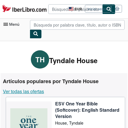
Pasar al contenido principal
IberLibro.com
EUR
Iniciar sesión
Preferencias
de
compra
Menú
del
sitio.
Mi cuenta
Consultar mis pedidos
TH
Tyndale House
Búsqueda avanzada
Colecciones
Artículos populares por Tyndale House
Libros antiguos
Ver todas las ofertas
Arte y coleccionismo
ESV One Year Bible
Vendedores
(Softcover): English Standard
Comenzar a vender
Version
House, Tyndale
Ayuda