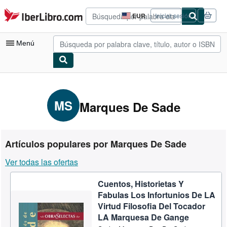
Pasar al contenido principal
IberLibro.com
EUR
Iniciar sesión
Preferencias
de
compra
Menú
del
sitio.
Mi cuenta
Consultar mis pedidos
MS
Marques De Sade
Búsqueda avanzada
Colecciones
Artículos populares por Marques De Sade
Libros antiguos
Ver todas las ofertas
Arte y coleccionismo
Cuentos, Historietas Y
Vendedores
Fabulas Los Infortunios De LA
Comenzar a vender
Virtud Filosofia Del Tocador
LA Marquesa De Gange
Ayuda