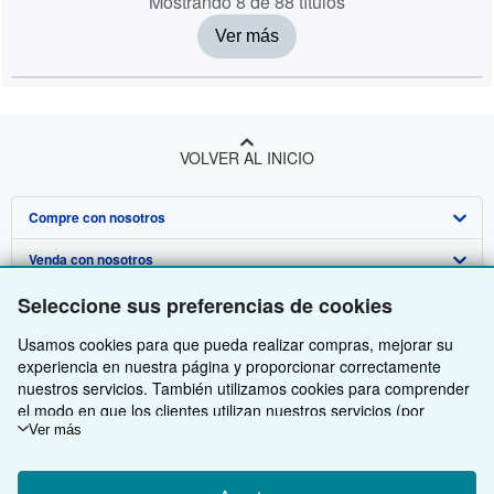
Mostrando 8 de 88 títulos
Ver más
VOLVER AL INICIO
Compre con nosotros
Venda con nosotros
Búsqueda avanzada
Seleccione sus preferencias de cookies
Sobre nosotros
Colecciones
Comenzar a vender
Usamos cookies para que pueda realizar compras, mejorar su
Obtener Ayuda
Mi cuenta
Únase a nuestro programa de afiliados
Sobre IberLibro
experiencia en nuestra página y proporcionar correctamente
Otras compañías de AbeBooks
Mis pedidos
Recomiende un vendedor
Medios
Preguntas frecuentes y guías
nuestros servicios. También utilizamos cookies para comprender
el modo en que los clientes utilizan nuestros servicios (por
Siga a IberLibro
Ver carrito
Empleo
Atención al Cliente
AbeBooks.com
ejemplo, midiendo las visitas al sitio) y así poder realizar mejoras.
Ver más
Si está de acuerdo, también utilizaremos cookies de terceros
Política de Privacidad
AbeBooks.co.uk
para mostrar contenido relevante en los anuncios y medir el