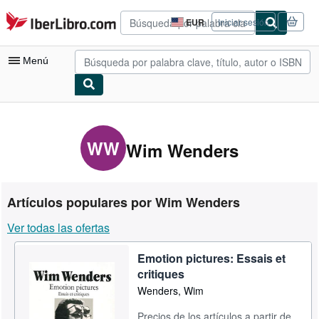
Pasar al contenido principal
IberLibro.com
EUR
Iniciar sesión
Preferencias
de
compra
Menú
del
sitio.
Mi cuenta
Consultar mis pedidos
WW
Wim Wenders
Búsqueda avanzada
Colecciones
Artículos populares por Wim Wenders
Libros antiguos
Ver todas las ofertas
Arte y coleccionismo
Emotion pictures: Essais et
Vendedores
critiques
Comenzar a vender
Wenders, Wim
Ayuda
Precios de los artículos a partir de