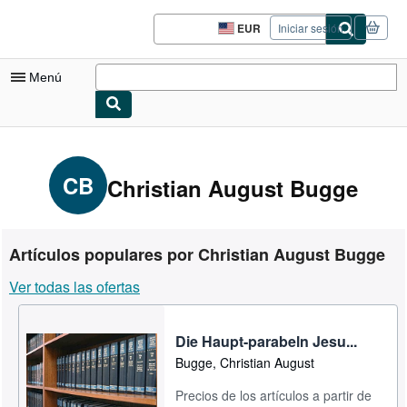
Pasar al contenido principal
IberLibro.com
EUR
Iniciar sesión
Preferencias
de
compra
Menú
del
sitio.
Mi cuenta
Consultar mis pedidos
CB
Christian August Bugge
Búsqueda avanzada
Colecciones
Artículos populares por Christian August Bugge
Libros antiguos
Ver todas las ofertas
Arte y coleccionismo
Vendedores
Die Haupt-parabeln Jesu...
Bugge, Christian August
Comenzar a vender
Precios de los artículos a partir de
Ayuda