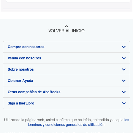
VOLVER AL INICIO
Compre con nosotros
Venda con nosotros
Búsqueda avanzada
Sobre nosotros
Colecciones
Comenzar a vender
Obtener Ayuda
Mi cuenta
Únase a nuestro programa de afiliados
Sobre IberLibro
Otras compañías de AbeBooks
Mis pedidos
Recomiende un vendedor
Medios
Preguntas frecuentes y guías
Siga a IberLibro
Ver carrito
Empleo
Atención al Cliente
AbeBooks.com
Política de Privacidad
AbeBooks.co.uk
Utilizando la página web, usted confirma que ha leído, entendido y acepta
los
términos y condiciones generales de utilización
.
Preferencias de cookies
AbeBooks.de