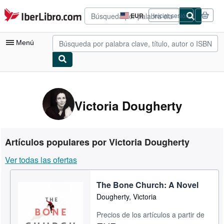
Pasar al contenido principal
IberLibro.com
EUR
Iniciar sesión
Preferencias
de
compra
Menú
del
sitio.
Mi cuenta
Consultar mis pedidos
Victoria Dougherty
Búsqueda avanzada
Colecciones
Artículos populares por Victoria Dougherty
Libros antiguos
Ver todas las ofertas
Arte y coleccionismo
The Bone Church: A Novel
Vendedores
Dougherty, Victoria
Comenzar a vender
Precios de los artículos a partir de
Ayuda