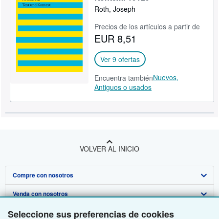
Roth, Joseph
Precios de los artículos a partir de
EUR 8,51
Ver 9 ofertas
Nuevos,
Encuentra también
Antiguos o usados
VOLVER AL INICIO
Compre con nosotros
Venda con nosotros
Búsqueda avanzada
Seleccione sus preferencias de cookies
Sobre nosotros
Colecciones
Comenzar a vender