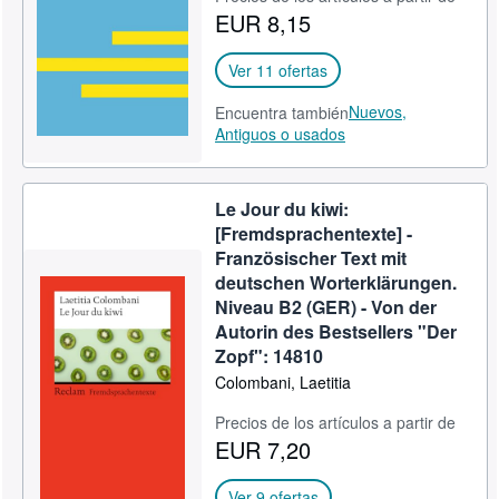
EUR 8,15
CERRAR
Ver 11 ofertas
Nuevos,
Encuentra también
Antiguos o usados
Le Jour du kiwi:
[Fremdsprachentexte] -
Französischer Text mit
deutschen Worterklärungen.
Niveau B2 (GER) - Von der
Autorin des Bestsellers "Der
Zopf": 14810
Colombani, Laetitia
Precios de los artículos a partir de
EUR 7,20
Ver 9 ofertas