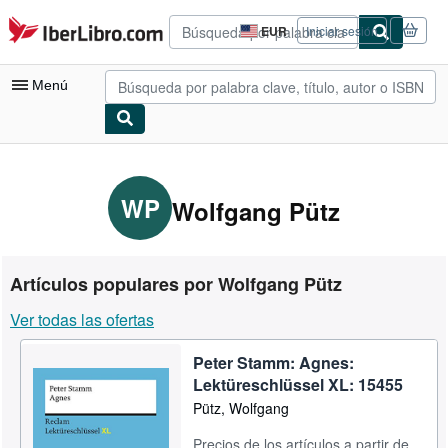
Pasar al contenido principal
IberLibro.com
EUR
Iniciar sesión
Preferencias
de
compra
Menú
del
sitio.
Mi cuenta
Consultar mis pedidos
WP
Wolfgang Pütz
Búsqueda avanzada
Colecciones
Artículos populares por Wolfgang Pütz
Libros antiguos
Ver todas las ofertas
Arte y coleccionismo
Peter Stamm: Agnes:
Vendedores
Lektüreschlüssel XL: 15455
Comenzar a vender
Pütz, Wolfgang
Ayuda
Precios de los artículos a partir de