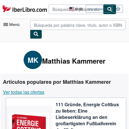
Pasar al contenido principal
IberLibro.com
EUR
Iniciar sesión
Preferencias
de
compra
Menú
del
sitio.
Mi cuenta
Consultar mis pedidos
MK
Matthias Kammerer
Búsqueda avanzada
Colecciones
Artículos populares por Matthias Kammerer
Libros antiguos
Ver todas las ofertas
Arte y coleccionismo
111 Gründe, Energie Cottbus
Vendedores
zu lieben: Eine
Comenzar a vender
Liebeserklärung an den
großartigsten Fußballverein
Ayuda