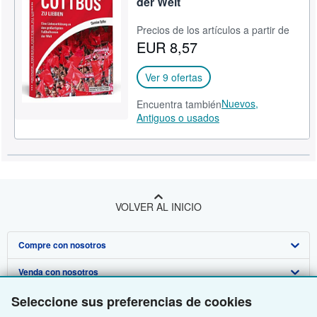
der Welt
CERRAR
Precios de los artículos a partir de
EUR 8,57
Ver 9 ofertas
Nuevos,
Encuentra también
Antiguos o usados
VOLVER AL INICIO
Compre con nosotros
Venda con nosotros
Búsqueda avanzada
Seleccione sus preferencias de cookies
Sobre nosotros
Colecciones
Comenzar a vender