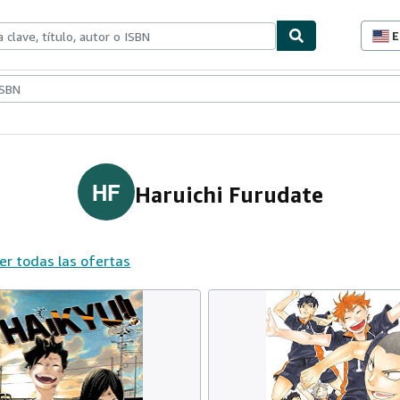
E
P
d
c
ionismo
Vendedores
Comenzar a vender
d
s
HF
Haruichi Furudate
er todas las ofertas