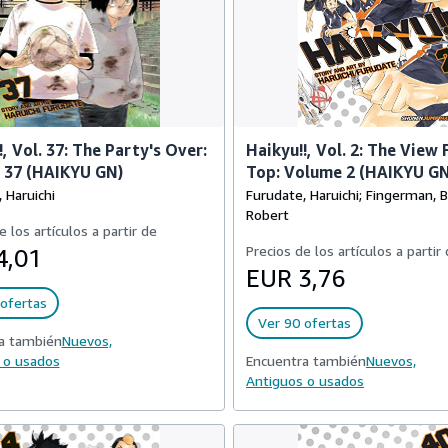
!, Vol. 37: The Party's Over:
Haikyu!!, Vol. 2: The View
 37 (HAIKYU GN)
Top: Volume 2 (HAIKYU GN
 Haruichi
Furudate, Haruichi; Fingerman, 
Robert
e los artículos a partir de
Precios de los artículos a partir
4,01
EUR 3,76
ofertas
Ver 90 ofertas
a también
Nuevos,
 o usados
Encuentra también
Nuevos,
Antiguos o usados