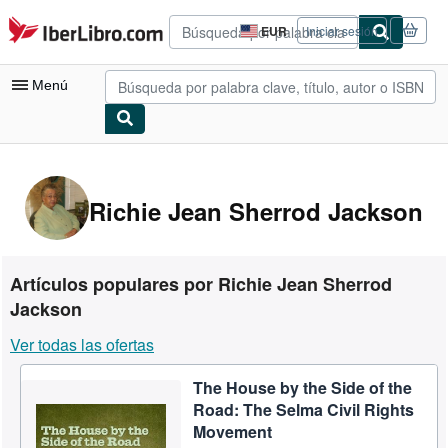
Pasar al contenido principal
IberLibro.com
EUR
Iniciar sesión
Preferencias
de
compra
Menú
del
sitio.
Mi cuenta
Consultar mis pedidos
Richie Jean Sherrod Jackson
Búsqueda avanzada
Colecciones
Artículos populares por Richie Jean Sherrod
Libros antiguos
Jackson
Arte y coleccionismo
Ver todas las ofertas
Vendedores
The House by the Side of the
Comenzar a vender
Road: The Selma Civil Rights
Movement
Ayuda