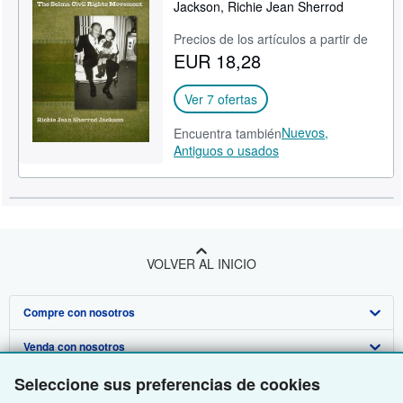
Jackson, Richie Jean Sherrod
CERRAR
Precios de los artículos a partir de
EUR 18,28
Ver 7 ofertas
Nuevos,
Encuentra también
Antiguos o usados
VOLVER AL INICIO
Compre con nosotros
Venda con nosotros
Búsqueda avanzada
Seleccione sus preferencias de cookies
Sobre nosotros
Colecciones
Comenzar a vender