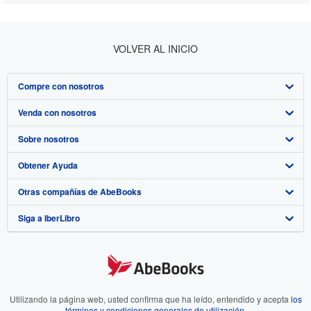
VOLVER AL INICIO
Compre con nosotros
Venda con nosotros
Búsqueda avanzada
Sobre nosotros
Colecciones
Comenzar a vender
Obtener Ayuda
Mi cuenta
Únase a nuestro programa de afiliados
Sobre IberLibro
Otras compañías de AbeBooks
Mis pedidos
Recomiende un vendedor
Medios
Preguntas frecuentes y guías
Siga a IberLibro
Ver carrito
Empleo
Atención al Cliente
AbeBooks.com
Política de Privacidad
AbeBooks.co.uk
Preferencias de cookies
AbeBooks.de
Aviso de cookies
AbeBooks.fr
Utilizando la página web, usted confirma que ha leído, entendido y acepta
los
términos y condiciones generales de utilización
.