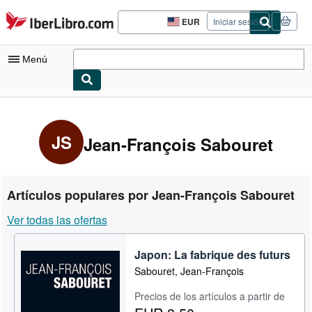
Pasar al contenido principal
IberLibro.com
EUR
Iniciar sesión
Preferencias
de
compra
Menú
del
sitio.
Mi cuenta
Consultar mis pedidos
JS
Jean-François Sabouret
Búsqueda avanzada
Colecciones
Artículos populares por Jean-François Sabouret
Libros antiguos
Ver todas las ofertas
Arte y coleccionismo
Japon: La fabrique des futurs
Vendedores
Sabouret, Jean-François
Comenzar a vender
Precios de los artículos a partir de
Ayuda