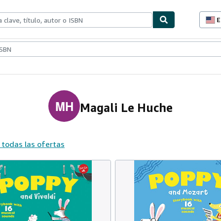
E
P
d
c
ionismo
Vendedores
Comenzar a vender
d
s
MH
Magali Le Huche
 todas las ofertas