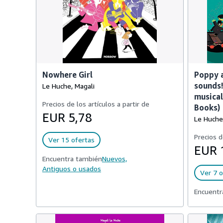
Nowhere Girl
Poppy a
sounds!
Le Huche, Magali
musica
Precios de los artículos a partir de
Books)
EUR 5,78
Le Huche
Precios d
Ver 15 ofertas
EUR 
Encuentra también
Nuevos,
Antiguos o usados
Ver 7 o
Encuentr