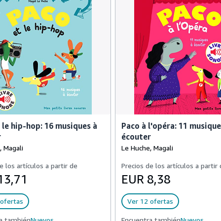
 le hip-hop: 16 musiques à
Paco à l'opéra: 11 musique
r
écouter
, Magali
Le Huche, Magali
e los artículos a partir de
Precios de los artículos a partir
13,71
EUR 8,38
ofertas
Ver 12 ofertas
a también
Nuevos,
Encuentra también
Nuevos,