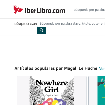
Pasar al contenido principal
IberLibro.com
Búsqueda avanzada
Colecciones
Libros antiguos
Arte y colecc
Artículos populares por Magali Le Huche
Ver