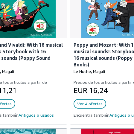
nd Vivaldi: With 16 musical
Poppy and Mozart: With 1
: Storybook with 16
musical sounds!: Storybo
l sounds (Poppy Sound
16 musical sounds (Poppy
Books)
, Magali
Le Huche, Magali
e los artículos a partir de
Precios de los artículos a partir
11,21
EUR 16,24
fertas
Ver 4 ofertas
a también
Antiguos o usados
Encuentra también
Antiguos o 