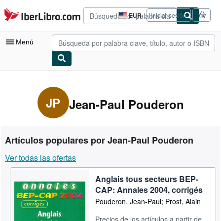
Pasar al contenido principal
IberLibro.com
EUR
Iniciar sesión
Preferencias
de
compra
Menú
del
sitio.
Mi cuenta
Consultar mis pedidos
JP
Jean-Paul Pouderon
Búsqueda avanzada
Colecciones
Artículos populares por Jean-Paul Pouderon
Libros antiguos
Ver todas las ofertas
Arte y coleccionismo
Anglais tous secteurs BEP-
Vendedores
CAP: Annales 2004, corrigés
Comenzar a vender
Pouderon, Jean-Paul; Prost, Alain
Ayuda
Precios de los artículos a partir de