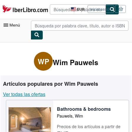
Pasar al contenido principal
IberLibro.com
EUR
Iniciar sesión
Preferencias
de
compra
Menú
del
sitio.
Mi cuenta
Consultar mis pedidos
WP
Wim Pauwels
Búsqueda avanzada
Colecciones
Artículos populares por Wim Pauwels
Libros antiguos
Ver todas las ofertas
Arte y coleccionismo
Bathrooms & bedrooms
Vendedores
Pauwels, Wim
Comenzar a vender
Precios de los artículos a partir de
Ayuda