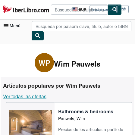
Pasar al contenido principal
IberLibro.com
EUR
Iniciar sesión
Preferencias
de
compra
Menú
del
sitio.
Mi cuenta
Consultar mis pedidos
WP
Wim Pauwels
Búsqueda avanzada
Colecciones
Artículos populares por Wim Pauwels
Libros antiguos
Ver todas las ofertas
Arte y coleccionismo
Bathrooms & bedrooms
Vendedores
Pauwels, Wim
Comenzar a vender
Precios de los artículos a partir de
Ayuda