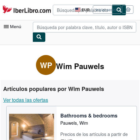
Pasar al contenido principal
IberLibro.com
EUR
Iniciar sesión
Preferencias
de
compra
Menú
del
sitio.
Mi cuenta
Consultar mis pedidos
WP
Wim Pauwels
Búsqueda avanzada
Colecciones
Artículos populares por Wim Pauwels
Libros antiguos
Ver todas las ofertas
Arte y coleccionismo
Bathrooms & bedrooms
Vendedores
Pauwels, Wim
Comenzar a vender
Precios de los artículos a partir de
Ayuda