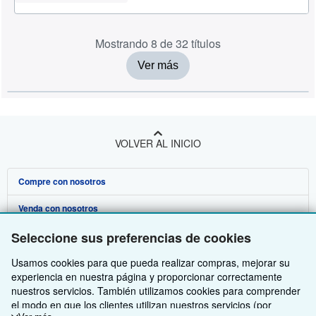
Mostrando 8 de 32 títulos
Ver más
VOLVER AL INICIO
Compre con nosotros
Venda con nosotros
Búsqueda avanzada
Seleccione sus preferencias de cookies
Sobre nosotros
Colecciones
Comenzar a vender
Usamos cookies para que pueda realizar compras, mejorar su
Obtener Ayuda
Mi cuenta
Únase a nuestro programa de afiliados
Sobre IberLibro
experiencia en nuestra página y proporcionar correctamente
Otras compañías de AbeBooks
Mis pedidos
Recomiende un vendedor
Medios
Preguntas frecuentes y guías
nuestros servicios. También utilizamos cookies para comprender
el modo en que los clientes utilizan nuestros servicios (por
Siga a IberLibro
Ver carrito
Empleo
Atención al Cliente
AbeBooks.com