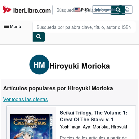
Pasar al contenido principal
IberLibro.com
EUR
Iniciar sesión
Preferencias
de
compra
Menú
del
sitio.
Mi cuenta
Consultar mis pedidos
HM
Hiroyuki Morioka
Búsqueda avanzada
Colecciones
Artículos populares por Hiroyuki Morioka
Libros antiguos
Ver todas las ofertas
Arte y coleccionismo
Seikai Trilogy, The Volume 1:
Vendedores
Crest Of The Stars: v. 1
Comenzar a vender
Yoshinaga, Aya; Morioka, Hiroyuki
Ayuda
Precios de los artículos a partir de