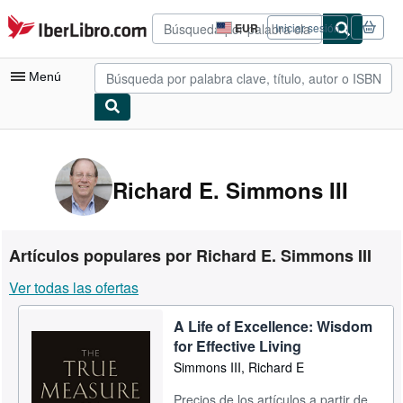
Pasar al contenido principal
IberLibro.com
EUR
Iniciar sesión
Preferencias
de
compra
Menú
del
sitio.
Mi cuenta
Consultar mis pedidos
Richard E. Simmons III
Búsqueda avanzada
Colecciones
Artículos populares por Richard E. Simmons III
Libros antiguos
Ver todas las ofertas
Arte y coleccionismo
A Life of Excellence: Wisdom
Vendedores
for Effective Living
Comenzar a vender
Simmons III, Richard E
Ayuda
Precios de los artículos a partir de