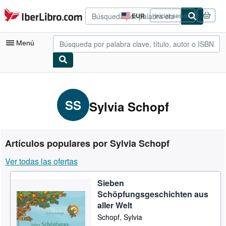
Pasar al contenido principal
IberLibro.com
EUR
Iniciar sesión
Preferencias
de
compra
Menú
del
sitio.
Mi cuenta
Consultar mis pedidos
SS
Sylvia Schopf
Búsqueda avanzada
Colecciones
Artículos populares por Sylvia Schopf
Libros antiguos
Ver todas las ofertas
Arte y coleccionismo
Sieben
Vendedores
Schöpfungsgeschichten aus
Comenzar a vender
aller Welt
Schopf, Sylvia
Ayuda